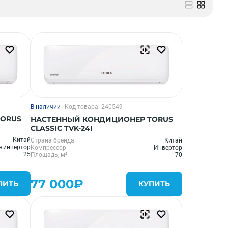
В наличии
Код товара: 240549
TORUS
НАСТЕННЫЙ КОНДИЦИОНЕР TORUS
CLASSIC TVK-24I
Китай
Страна бренда
Китай
е инвертор
Компрессор
Инвертор
25
Площадь, м²
70
77 000₽
ПИТЬ
КУПИТЬ