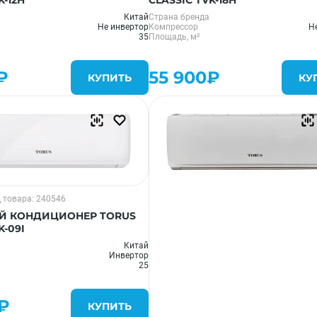
K-12H
CLASSIC TVK-18H
Китай
Страна бренда
Не инвертор
Компрессор
Н
35
Площадь, м²
₽
55 900₽
КУПИТЬ
КУ
 товара: 240546
Й КОНДИЦИОНЕР TORUS
K-09I
Китай
Инвертор
25
₽
КУПИТЬ