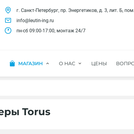
г. Санкт-Петербург, пр. Энергетиков, д. 3, лит. Б, пом
info@leutin-ing.ru
пн-сб 09:00-17:00, монтаж 24/7
МАГАЗИН
О НАС
ЦЕНЫ
ВОПРО
ляции
Мобильные кондиционеры
Выполненные проекты
яции
Настенные кондиционеры
Отзывы о нас
ионных систем
Мульти сплит-системы
Лицензии и СРО
х систем
Оконные кондиционеры
Сотрудники компании
Кассетные кондиционеры
Наши бренды
еры Torus
Канальные кондиционеры
Полезное видео
Напольно-потолочные кондиционеры
Вакансии
Колонные кондиционеры
Кондиционеры без наружного блока