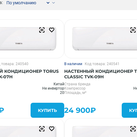
а:
Компрессорно-конденсаторные блоки
Крышные кондиционеры
VRF системы
Фанкойлы
Прецизионные кондиционеры
Чиллеры
Расходные материалы монтажа
Инструменты монтажа
 товара: 240540
В наличии
Код товара: 240541
Аксессуары для кондиционеров
Й КОНДИЦИОНЕР TORUS
НАСТЕННЫЙ КОНДИЦИОНЕР 
K-07H
CLASSIC TVK-09H
Китай
Страна бренда
Не инвертор
Компрессор
Н
20
Площадь, м²
₽
24 900₽
КУПИТЬ
КУ