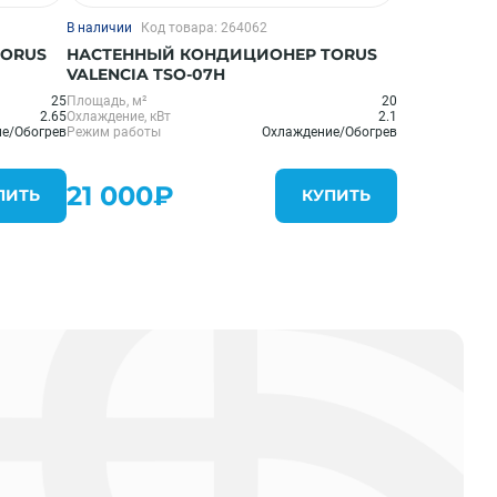
В наличии
Код товара: 264062
TORUS
НАСТЕННЫЙ КОНДИЦИОНЕР TORUS
VALENCIA TSO-07H
25
Площадь, м²
20
2.65
Охлаждение, кВт
2.1
е/Обогрев
Режим работы
Охлаждение/Обогрев
21 000₽
ПИТЬ
КУПИТЬ