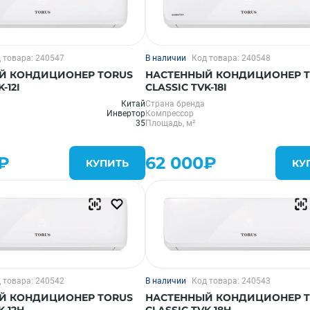
 товара: 240547
В наличии
Код товара: 240548
Й КОНДИЦИОНЕР TORUS
НАСТЕННЫЙ КОНДИЦИОНЕР 
-12I
CLASSIC TVK-18I
Китай
Страна бренда
Инвертор
Компрессор
35
Площадь, м²
₽
62 000₽
КУПИТЬ
КУ
 товара: 240542
В наличии
Код товара: 240543
Й КОНДИЦИОНЕР TORUS
НАСТЕННЫЙ КОНДИЦИОНЕР 