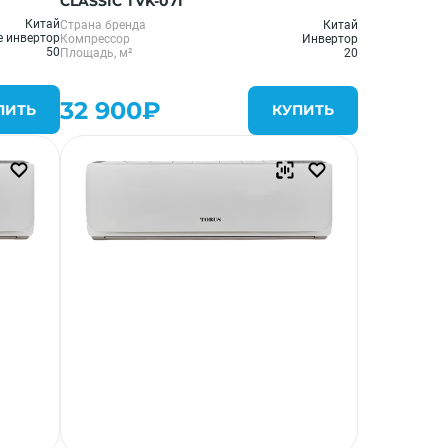
CLASSIC TVK-07I
Китай
Страна бренда
Китай
е инвертор
Компрессор
Инвертор
50
Площадь, м²
20
32 900₽
ПИТЬ
КУПИТЬ