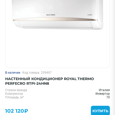
Цена 0 - 2000000 ₽
—
Охлаждение, кВт
В наличии
Код товара: 239497
20 м² - 2 кВт
НАСТЕННЫЙ КОНДИЦИОНЕР ROYAL THERMO
25 м² - 2.6 кВт
PERFECRO RTPI-24HN8
35 м² - 3.5 кВт
Страна бренда
Италия
Компрессор
Инвертор
55 м² - 5.5 кВт
Площадь, м²
70
30 м² - 3.5 кВт
102 120₽
Показать еще
КУПИТЬ