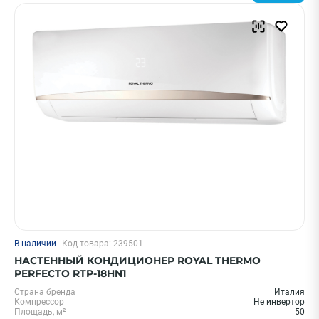
Бренд
Thermex
Hisense
ECOSTAR
Ballu
Royal Clima
Показать еще
Страна
Китай
Япония
Италия
В наличии
Код товара: 239501
Россия
НАСТЕННЫЙ КОНДИЦИОНЕР ROYAL THERMO
PERFECTO RTP-18HN1
Корея
Страна бренда
Италия
Показать еще
Компрессор
Не инвертор
Площадь, м²
50