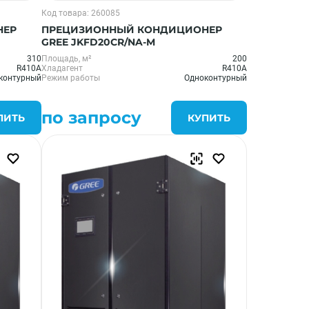
Код товара: 260085
НЕР
ПРЕЦИЗИОННЫЙ КОНДИЦИОНЕР
GREE JKFD20CR/NA-M
310
Площадь, м²
200
R410A
Хладагент
R410A
контурный
Режим работы
Одноконтурный
по запросу
ПИТЬ
КУПИТЬ