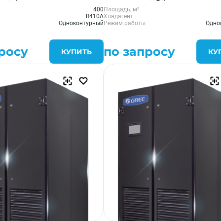
400
Площадь, м²
R410A
Хладагент
Одноконтурный
Режим работы
Одно
росу
по запросу
КУПИТЬ
КУ