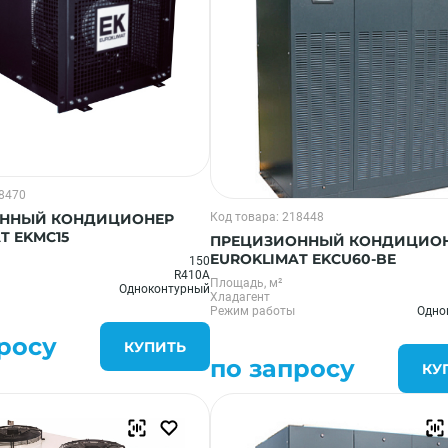
18470
ННЫЙ КОНДИЦИОНЕР
Код товара: 218448
T EKMC15
ПРЕЦИЗИОННЫЙ КОНДИЦИО
EUROKLIMAT EKCU60-BE
150
R410A
Площадь, м²
Одноконтурный
Хладагент
Режим работы
Одно
росу
КУПИТЬ
по запросу
КУ