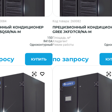
60084
Код товара: 260082
ННЫЙ КОНДИЦИОНЕР
ПРЕЦИЗИОННЫЙ КОНДИЦИО
15QSR/NA-M
GREE JKFD7CR/NA-M
150
Площадь, м²
R410A
Хладагент
Одноконтурный
Режим работы
Одно
росу
по запросу
КУПИТЬ
КУ