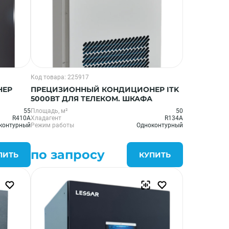
Код товара: 225917
НЕР
ПРЕЦИЗИОННЫЙ КОНДИЦИОНЕР ITK
5000ВТ ДЛЯ ТЕЛЕКОМ. ШКАФА
55
Площадь, м²
50
R410A
Хладагент
R134A
контурный
Режим работы
Одноконтурный
по запросу
ПИТЬ
КУПИТЬ