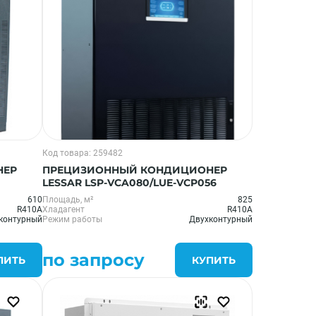
Код товара: 259482
НЕР
ПРЕЦИЗИОННЫЙ КОНДИЦИОНЕР
LESSAR LSP-VCA080/LUE-VCP056
610
Площадь, м²
825
R410A
Хладагент
R410A
контурный
Режим работы
Двухконтурный
по запросу
ПИТЬ
КУПИТЬ