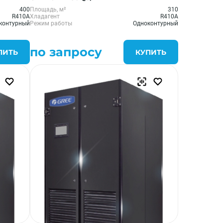
400
Площадь, м²
310
R410A
Хладагент
R410A
контурный
Режим работы
Одноконтурный
по запросу
ПИТЬ
КУПИТЬ