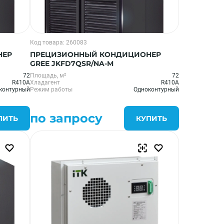
Код товара: 260083
НЕР
ПРЕЦИЗИОННЫЙ КОНДИЦИОНЕР
GREE JKFD7QSR/NA-M
72
Площадь, м²
72
R410A
Хладагент
R410A
контурный
Режим работы
Одноконтурный
по запросу
ПИТЬ
КУПИТЬ