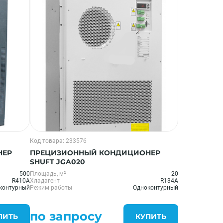
Код товара: 233576
НЕР
ПРЕЦИЗИОННЫЙ КОНДИЦИОНЕР
SHUFT JGA020
500
Площадь, м²
20
R410A
Хладагент
R134A
контурный
Режим работы
Одноконтурный
по запросу
ПИТЬ
КУПИТЬ