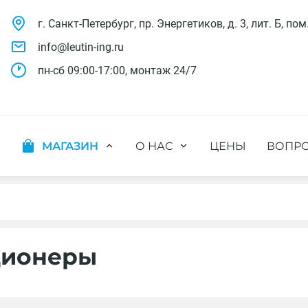
г. Санкт-Петербург, пр. Энергетиков, д. 3, лит. Б, пом
info@leutin-ing.ru
пн-сб 09:00-17:00, монтаж 24/7
МАГАЗИН
О НАС
ЦЕНЫ
ВОПРО
ляции
Мобильные кондиционеры
Выполненные проекты
яции
Настенные кондиционеры
Отзывы о нас
ионных систем
Мульти сплит-системы
Лицензии и СРО
х систем
Оконные кондиционеры
Сотрудники компании
Кассетные кондиционеры
Наши бренды
ционеры
Канальные кондиционеры
Полезное видео
Напольно-потолочные кондиционеры
Вакансии
Колонные кондиционеры
Кондиционеры без наружного блока