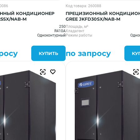
60086
Код товара: 260088
ННЫЙ КОНДИЦИОНЕР
ПРЕЦИЗИОННЫЙ КОНДИЦИО
25SX/NAB-M
GREE JKFD30SX/NAB-M
250
Площадь, м²
R410A
Хладагент
Одноконтурный
Режим работы
Одно
росу
по запросу
КУПИТЬ
КУ