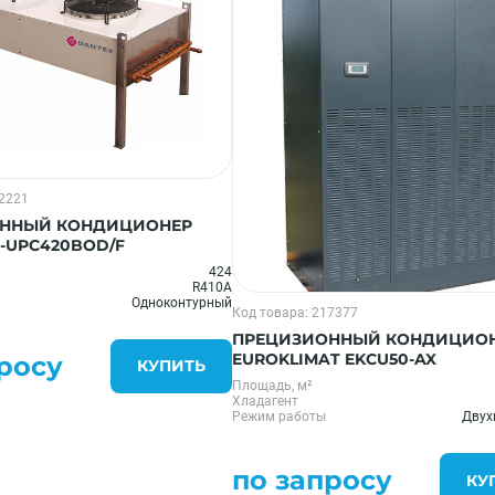
52221
ННЫЙ КОНДИЦИОНЕР
-UPC420BOD/F
424
R410A
Одноконтурный
Код товара: 217377
ПРЕЦИЗИОННЫЙ КОНДИЦИО
EUROKLIMAT EKCU50-AX
росу
КУПИТЬ
Площадь, м²
Хладагент
Режим работы
Двух
по запросу
КУ