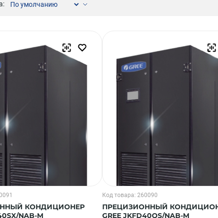
а:
Компрессорно-конденсаторные блоки
Крышные кондиционеры
VRF системы
Фанкойлы
Прецизионные кондиционеры
Чиллеры
Расходные материалы монтажа
Инструменты монтажа
Аксессуары для кондиционеров
60091
Код товара: 260090
ННЫЙ КОНДИЦИОНЕР
ПРЕЦИЗИОННЫЙ КОНДИЦИО
40SX/NAB-M
GREE JKFD40QS/NAB-M