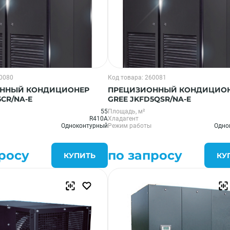
60080
Код товара: 260081
ННЫЙ КОНДИЦИОНЕР
ПРЕЦИЗИОННЫЙ КОНДИЦИО
5CR/NA-E
GREE JKFD5QSR/NA-E
55
Площадь, м²
R410A
Хладагент
Одноконтурный
Режим работы
Одно
росу
по запросу
КУПИТЬ
КУ