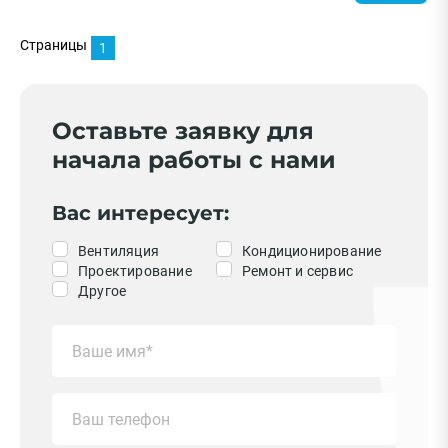
Бренд
Страницы
1
Thermex
Hisense
ECOSTAR
Оставьте заявку для
Ballu
начала работы с нами
Royal Clima
Показать еще
Вас интересует:
Страна
Вентиляция
Кондиционирование
Проектирование
Ремонт и сервис
Китай
Другое
Япония
Италия
Россия
Корея
Показать еще