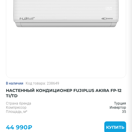
Цена 0 - 2000000 ₽
—
Охлаждение, кВт
В наличии
Код товара: 238649
20 м² - 2 кВт
НАСТЕННЫЙ КОНДИЦИОНЕР FUJIPLUS AKIRA FP-12
25 м² - 2.6 кВт
TI/TD
35 м² - 3.5 кВт
Страна бренда
Турция
Компрессор
Инвертор
55 м² - 5.5 кВт
Площадь, м²
35
30 м² - 3.5 кВт
44 990₽
Показать еще
КУПИТЬ