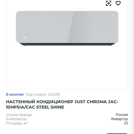
Thermex
Hisense
ECOSTAR
Ballu
Royal Clima
Показать еще
Страна
Китай
Япония
Италия
В наличии
Код товара: 223685
Россия
НАСТЕННЫЙ КОНДИЦИОНЕР JUST CHROMA JAC-
10HPSIA/CAC STEEL SHINE
Корея
Страна бренда
Россия
Показать еще
Компрессор
Инвертор
Площадь, м²
25
ПРИМЕНИТЬ