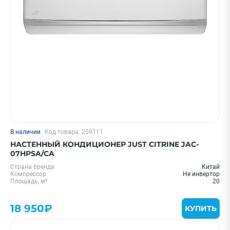
Цена 0 - 2000000 ₽
—
Охлаждение, кВт
В наличии
Код товара: 259111
20 м² - 2 кВт
НАСТЕННЫЙ КОНДИЦИОНЕР JUST CITRINE JAC-
25 м² - 2.6 кВт
07HPSA/CA
35 м² - 3.5 кВт
Страна бренда
Китай
Компрессор
Не инвертор
55 м² - 5.5 кВт
Площадь, м²
20
30 м² - 3.5 кВт
18 950₽
Показать еще
КУПИТЬ
Бренд