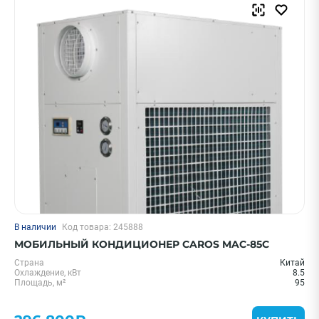
В наличии
Код товара: 245888
МОБИЛЬНЫЙ КОНДИЦИОНЕР CAROS MAC-85С
Страна
Китай
Охлаждение, кВт
8.5
Площадь, м²
95