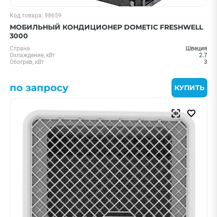
Код товара: 98659
МОБИЛЬНЫЙ КОНДИЦИОНЕР DOMETIC FRESHWELL
3000
Страна
Швеция
Охлаждение, кВт
2.7
Обогрев, кВт
3
по запросу
КУПИТЬ