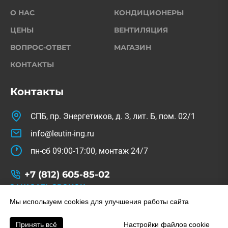
О НАС
КОНДИЦИОНЕРЫ
ЦЕНЫ
ВЕНТИЛЯЦИЯ
ВОПРОС-ОТВЕТ
МАГАЗИН
КОНТАКТЫ
Контакты
СПБ, пр. Энергетиков, д. 3, лит. Б, пом. 02/1
info@leutin-ing.ru
пн-сб 09:00-17:00, монтаж 24/7
+7 (812) 605-85-02
ЗАКАЗАТЬ ЗВОНОК
© Copyright 2022-2026. All Rights Reserved.
Мы используем cookies для улучшения работы сайта
На сайте используются изображения с freepik.com
Принять всё
Настройки файлов cookie