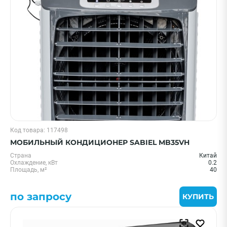
Цена 0 - 2000000 ₽
—
Охлаждение, кВт
Код товара: 117498
20 м² - 2 кВт
МОБИЛЬНЫЙ КОНДИЦИОНЕР SABIEL MB35VH
25 м² - 2.6 кВт
Страна
Китай
35 м² - 3.5 кВт
Охлаждение, кВт
0.2
Площадь, м²
40
55 м² - 5.5 кВт
1,5 кВт - 05 BTU
по запросу
КУПИТЬ
Показать еще
Бренд