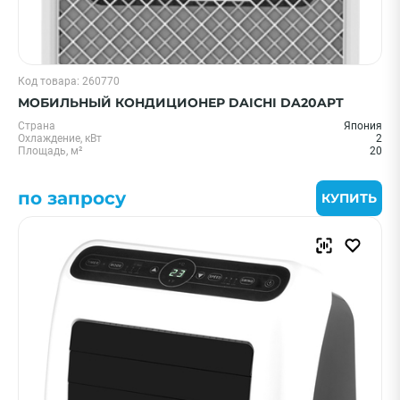
Код товара: 260770
МОБИЛЬНЫЙ КОНДИЦИОНЕР DAICHI DA20APT
Страна
Япония
Охлаждение, кВт
2
Площадь, м²
20
по запросу
КУПИТЬ