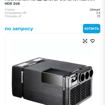
HDE 24В
Страна
Швеция
Охлаждение, кВт
2.8
Площадь, м²
25
по запросу
КУПИТЬ