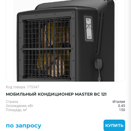
AC ELECTRIC
Thermex
Hisense
ECOSTAR
Ballu
Показать еще
Страна
Китай
Словакия
Код товара: 175347
Япония
МОБИЛЬНЫЙ КОНДИЦИОНЕР MASTER BC 121
Индия
Страна
Италия
Охлаждение, кВт
0.45
Италия
Площадь, м²
150
Показать еще
по запросу
КУПИТЬ
ПРИМЕНИТЬ