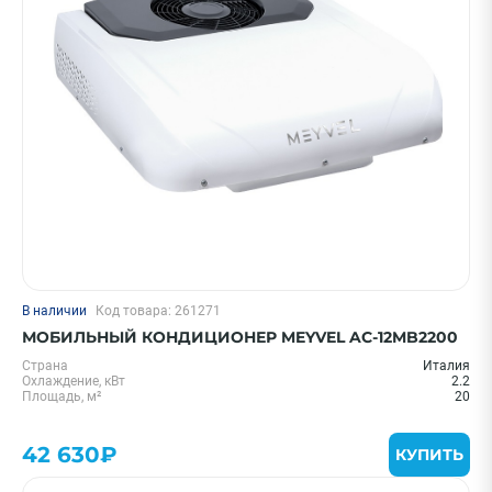
Цена 0 - 2000000 ₽
—
Охлаждение, кВт
В наличии
Код товара: 261271
20 м² - 2 кВт
МОБИЛЬНЫЙ КОНДИЦИОНЕР MEYVEL AC-12MB2200
25 м² - 2.6 кВт
Страна
Италия
35 м² - 3.5 кВт
Охлаждение, кВт
2.2
Площадь, м²
20
55 м² - 5.5 кВт
1,5 кВт - 05 BTU
42 630₽
КУПИТЬ
Показать еще