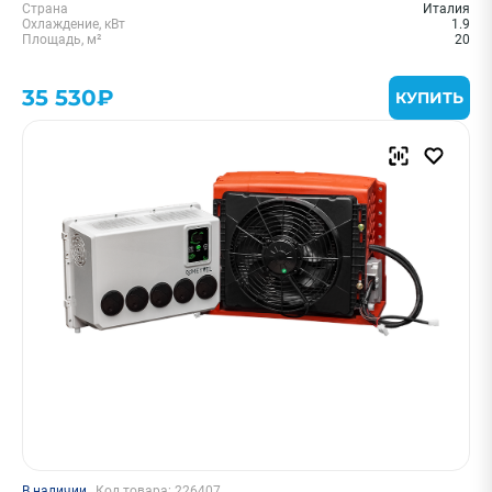
Страна
Италия
Охлаждение, кВт
1.9
Площадь, м²
20
35 530₽
КУПИТЬ
В наличии
Код товара: 226407