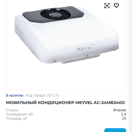
Бренд
AC ELECTRIC
Thermex
Hisense
ECOSTAR
Ballu
Показать еще
Страна
Китай
Словакия
В наличии
Код товара: 261270
Япония
МОБИЛЬНЫЙ КОНДИЦИОНЕР MEYVEL AC-24MB2400
Индия
Страна
Италия
Охлаждение, кВт
2.4
Италия
Площадь, м²
25
Показать еще