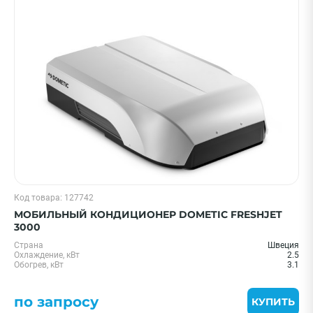
Цена 0 - 2000000 ₽
—
Охлаждение, кВт
Код товара: 127742
20 м² - 2 кВт
МОБИЛЬНЫЙ КОНДИЦИОНЕР DOMETIC FRESHJET
25 м² - 2.6 кВт
3000
35 м² - 3.5 кВт
Страна
Швеция
Охлаждение, кВт
2.5
55 м² - 5.5 кВт
Обогрев, кВт
3.1
1,5 кВт - 05 BTU
по запросу
Показать еще
КУПИТЬ