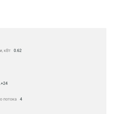
и, кВт
0.62
..+24
о потока
4