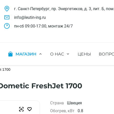
г. Санкт-Петербург, пр. Энергетиков, д. 3, лит. Б, пом
info@leutin-ing.ru
пн-сб 09:00-17:00, монтаж 24/7
МАГАЗИН
О НАС
ЦЕНЫ
ВОПРО
ляции
Мобильные кондиционеры
Выполненные проекты
яции
Настенные кондиционеры
t 1700
Отзывы о нас
ионных систем
Мульти сплит-системы
Лицензии и СРО
х систем
Оконные кондиционеры
Сотрудники компании
metic FreshJet 1700
Кассетные кондиционеры
Наши бренды
Канальные кондиционеры
Полезное видео
Напольно-потолочные кондиционеры
Вакансии
Страна
Швеция
Колонные кондиционеры
Обогрев, кВт
0.8
Кондиционеры без наружного блока