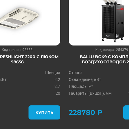
Код товара: 98658
Код товара: 254379
RESHLIGHT 2200 С ЛЮКОМ
BALLU BGK9 С КОМП
98658
ВОЗДУХООТВОДОВ 2
Швеция
Страна
 кВт
2.2
Охлаждение, кВт
2.7
Площадь, м²
20
Габариты (ВхШхГ), мм
228780 ₽
КУПИТЬ