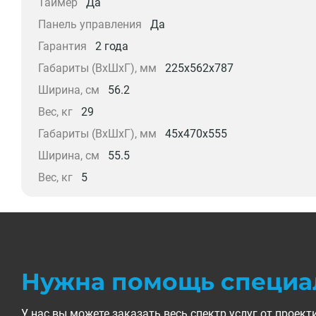
Таймер
Да
Панель управления
Да
Гарантия
2 года
Габариты (ВхШхГ), мм
225x562x787
Ширина, см
56.2
Вес, кг
29
Габариты (ВхШхГ), мм
45x470x555
Ширина, см
55.5
Вес, кг
5
Нужна помощь специа
У нас вы можете заказать весь спектр услуг от прое