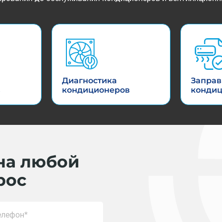
Диагностика
Заправ
в
кондиционеров
конди
на любой
рос