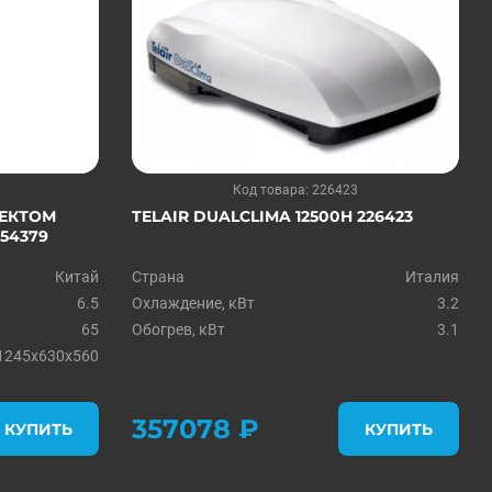
Код товара: 226423
ЛЕКТОМ
TELAIR DUALCLIMA 12500H 226423
54379
Китай
Страна
Италия
6.5
Охлаждение, кВт
3.2
65
Обогрев, кВт
3.1
1245x630x560
357078 ₽
КУПИТЬ
КУПИТЬ