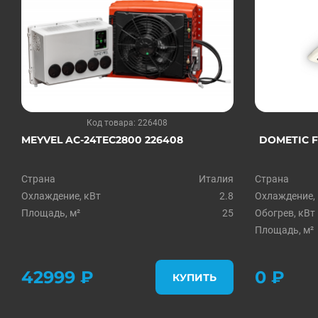
Код товара: 226408
MEYVEL AC-24TEC2800 226408
DOMETIC F
Страна
Италия
Страна
Охлаждение, кВт
2.8
Охлаждение,
Площадь, м²
25
Обогрев, кВт
Площадь, м²
42999 ₽
0 ₽
КУПИТЬ