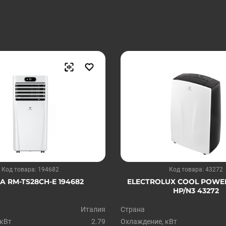
Код товара: 194682
Код товара: 43272
A RM-TS28CH-E 194682
ELECTROLUX COOL POWER
HP/N3 43272
Италия
Страна
 кВт
2.79
Охлаждение, кВт