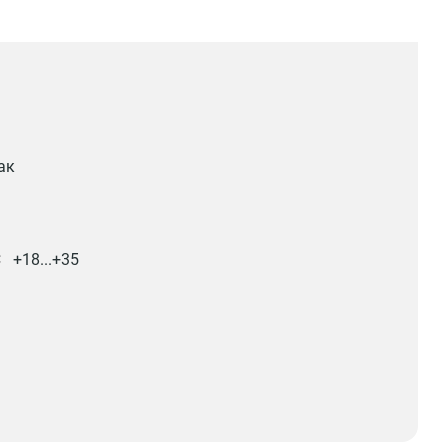
ак
С
+18...+35