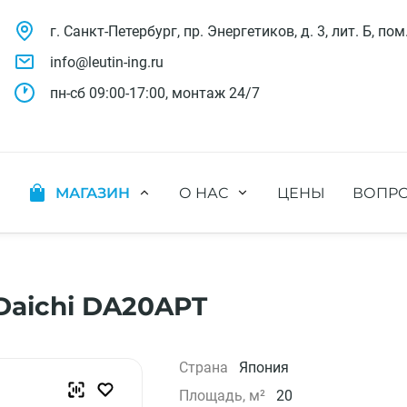
г. Санкт-Петербург, пр. Энергетиков, д. 3, лит. Б, пом
info@leutin-ing.ru
пн-сб 09:00-17:00, монтаж 24/7
МАГАЗИН
О НАС
ЦЕНЫ
ВОПРО
ляции
Мобильные кондиционеры
Выполненные проекты
яции
Настенные кондиционеры
Отзывы о нас
ионных систем
Мульти сплит-системы
Лицензии и СРО
х систем
Оконные кондиционеры
Сотрудники компании
aichi DA20APT
Кассетные кондиционеры
Наши бренды
Канальные кондиционеры
Полезное видео
Напольно-потолочные кондиционеры
Вакансии
Страна
Япония
Колонные кондиционеры
Площадь, м²
20
Кондиционеры без наружного блока