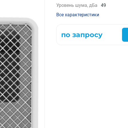
Уровень шума, дБа
49
Компрессорно-конденсаторные блоки
Крышные кондиционеры
Все характеристики
VRF системы
Фанкойлы
по запросу
Прецизионные кондиционеры
Чиллеры
Расходные материалы монтажа
Инструменты монтажа
Аксессуары для кондиционеров