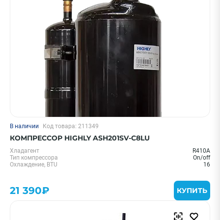
Цена 0 - 2000000 ₽
—
Охлаждение, кВт
В наличии
Код товара: 211349
1,5 кВт - 05 BTU
КОМПРЕССОР HIGHLY ASH201SV-C8LU
Бренд
Хладагент
R410A
Тип компрессора
On/off
Охлаждение, BTU
16
Hisense
Ballu
21 390₽
КУПИТЬ
Royal Clima
Daichi