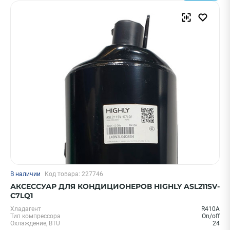
В наличии
Код товара: 227746
АКСЕССУАР ДЛЯ КОНДИЦИОНЕРОВ HIGHLY ASL211SV-
C7LQ1
Хладагент
R410A
Тип компрессора
On/off
Охлаждение, BTU
24