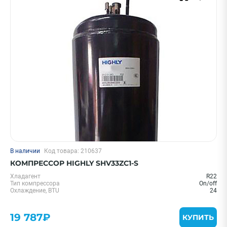
Shuft
Показать еще
Страна
Китай
США
ПРИМЕНИТЬ
Очистить
Смотреть все фильтры
В наличии
Код товара: 210637
КОМПРЕССОР HIGHLY SHV33ZC1-S
Хладагент
R22
Тип компрессора
On/off
Охлаждение, BTU
24
19 787₽
КУПИТЬ