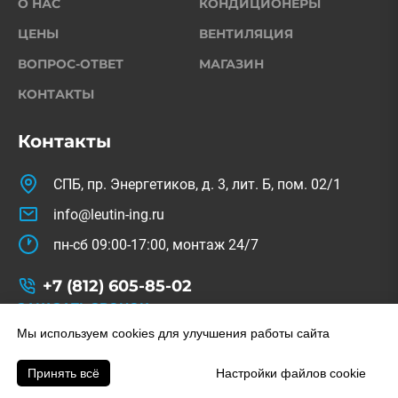
О НАС
КОНДИЦИОНЕРЫ
ЦЕНЫ
ВЕНТИЛЯЦИЯ
ВОПРОС-ОТВЕТ
МАГАЗИН
КОНТАКТЫ
Контакты
СПБ, пр. Энергетиков, д. 3, лит. Б, пом. 02/1
info@leutin-ing.ru
пн-сб 09:00-17:00, монтаж 24/7
+7 (812) 605-85-02
ЗАКАЗАТЬ ЗВОНОК
© Copyright 2022-2026. All Rights Reserved.
Мы используем cookies для улучшения работы сайта
На сайте используются изображения с freepik.com
Принять всё
Настройки файлов cookie
Заказать звонок
Позвонить