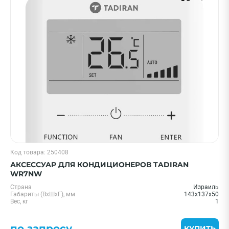
Shuft
Показать еще
Страна
Китай
США
ПРИМЕНИТЬ
Очистить
Смотреть все фильтры
Код товара: 250408
АКСЕССУАР ДЛЯ КОНДИЦИОНЕРОВ TADIRAN
WR7NW
Страна
Израиль
Габариты (ВхШхГ), мм
143x137x50
Вес, кг
1
по запросу
КУПИТЬ