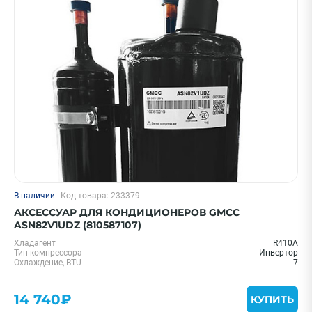
В наличии
Код товара: 233379
АКСЕССУАР ДЛЯ КОНДИЦИОНЕРОВ GMCC
ASN82V1UDZ (810587107)
Хладагент
R410A
Тип компрессора
Инвертор
Охлаждение, BTU
7
14 740₽
КУПИТЬ