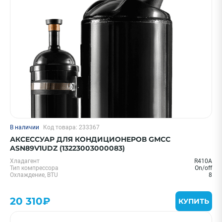
Цена 0 - 2000000 ₽
—
Охлаждение, кВт
В наличии
Код товара: 233367
1,5 кВт - 05 BTU
АКСЕССУАР ДЛЯ КОНДИЦИОНЕРОВ GMCC
ASN89V1UDZ (13223003000083)
Бренд
Хладагент
R410A
Hisense
Тип компрессора
On/off
Охлаждение, BTU
8
Ballu
Royal Clima
20 310₽
КУПИТЬ
Daichi