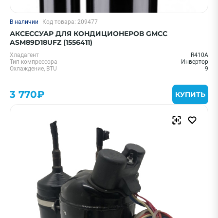
В наличии
Код товара: 209477
АКСЕССУАР ДЛЯ КОНДИЦИОНЕРОВ GMCC
ASM89D18UFZ (1556411)
Хладагент
R410A
Тип компрессора
Инвертор
Охлаждение, BTU
9
3 770₽
КУПИТЬ