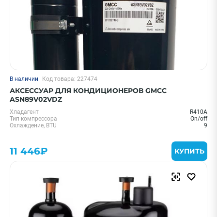
В наличии
Код товара: 227474
АКСЕССУАР ДЛЯ КОНДИЦИОНЕРОВ GMCC
ASN89V02VDZ
Хладагент
R410A
Тип компрессора
On/off
Охлаждение, BTU
9
11 446₽
КУПИТЬ