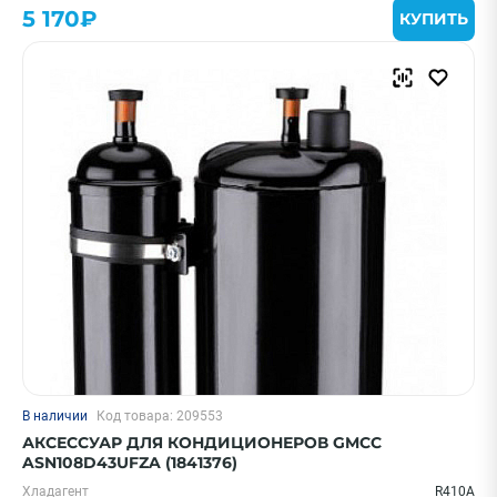
5 170₽
КУПИТЬ
В наличии
Код товара: 209553
АКСЕССУАР ДЛЯ КОНДИЦИОНЕРОВ GMCC
ASN108D43UFZA (1841376)
Хладагент
R410A