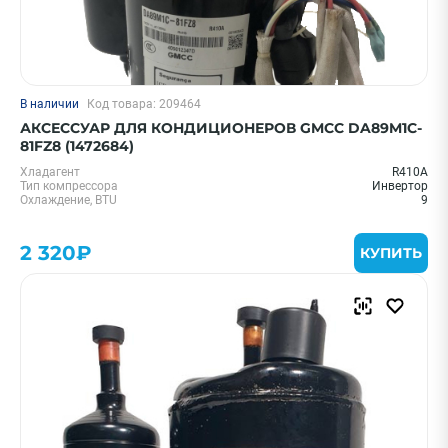
В наличии
Код товара: 209464
АКСЕССУАР ДЛЯ КОНДИЦИОНЕРОВ GMCC DA89M1C-
81FZ8 (1472684)
Хладагент
R410A
Тип компрессора
Инвертор
Охлаждение, BTU
9
2 320₽
КУПИТЬ