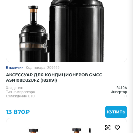
В наличии
Код товара: 209669
АКСЕССУАР ДЛЯ КОНДИЦИОНЕРОВ GMCC
ASN108D32UFZ (1821191)
Хладагент
R410A
Тип компрессора
Инвертор
Охлаждение, BTU
11
13 870₽
КУПИТЬ