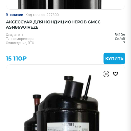
В наличии
Код товара: 227800
АКСЕССУАР ДЛЯ КОНДИЦИОНЕРОВ GMCC
ASN86V01VEZE
Хладагент
R410A
Тип компрессора
On/off
Охлаждение, BTU
7
15 110₽
КУПИТЬ