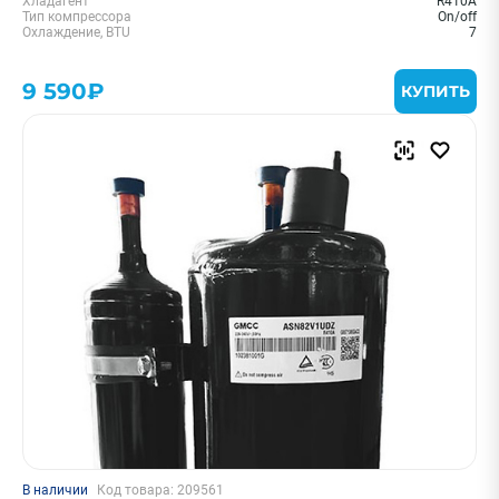
Хладагент
R410A
Тип компрессора
On/off
Охлаждение, BTU
7
9 590₽
КУПИТЬ
В наличии
Код товара: 209561