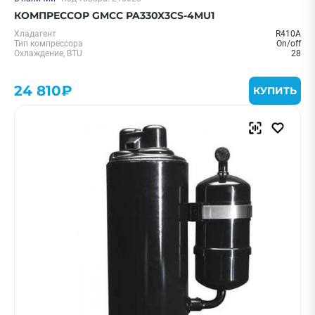
КОМПРЕССОР GMCC PA330X3CS-4MU1
Хладагент
R410A
Тип компрессора
On/off
Охлаждение, BTU
28
24 810₽
КУПИТЬ