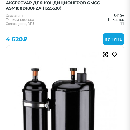
АКСЕССУАР ДЛЯ КОНДИЦИОНЕРОВ GMCC
ASM108D18UFZA (1555530)
Хладагент
R410A
Тип компрессора
Инвертор
Охлаждение, BTU
11
4 620₽
КУПИТЬ