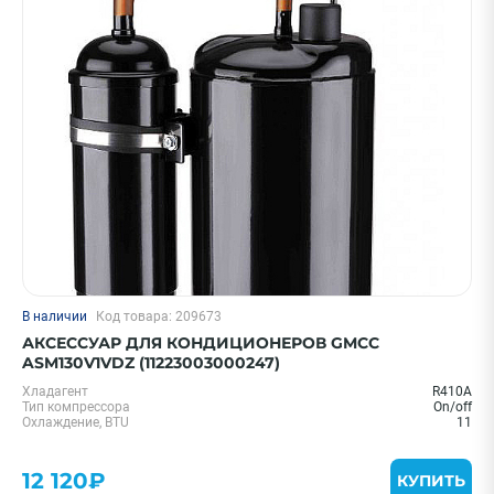
В наличии
Код товара: 209673
АКСЕССУАР ДЛЯ КОНДИЦИОНЕРОВ GMCC
ASM130V1VDZ (11223003000247)
Хладагент
R410A
Тип компрессора
On/off
Охлаждение, BTU
11
12 120₽
КУПИТЬ