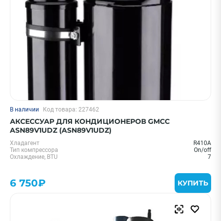
В наличии
Код товара: 227462
АКСЕССУАР ДЛЯ КОНДИЦИОНЕРОВ GMCC
ASN89V1UDZ (ASN89V1UDZ)
Хладагент
R410A
Тип компрессора
On/off
Охлаждение, BTU
7
6 750₽
КУПИТЬ