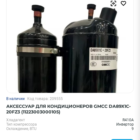
Shuft
Показать еще
Страна
Китай
США
ПРИМЕНИТЬ
Очистить
Смотреть все фильтры
В наличии
Код товара: 209555
АКСЕССУАР ДЛЯ КОНДИЦИОНЕРОВ GMCC DA89X1C-
20FZ3 (11223003000105)
Хладагент
R410A
Тип компрессора
Инвертор
Охлаждение, BTU
9