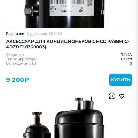
В наличии
Код товара: 209489
АКСЕССУАР ДЛЯ КОНДИЦИОНЕРОВ GMCC PA98M1C-
4DZDE1 (1368003)
Хладагент
R410A
Тип компрессора
On/off
Охлаждение, BTU
8
9 200₽
КУПИТЬ