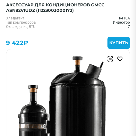
АКСЕССУАР ДЛЯ КОНДИЦИОНЕРОВ GMCC
ASN82V1UDZ (11223003000172)
Хладагент
R410A
Тип компрессора
Инвертор
Охлаждение, BTU
7
9 422₽
КУПИТЬ