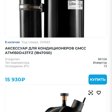
В наличии
Код товара: 209683
АКСЕССУАР ДЛЯ КОНДИЦИОНЕРОВ GMCC
ATM150D43TFZ (1847050)
Хладагент
R410A
Тип компрессора
Инвертор
Охлаждение, BTU
15
15 930₽
КУПИТЬ