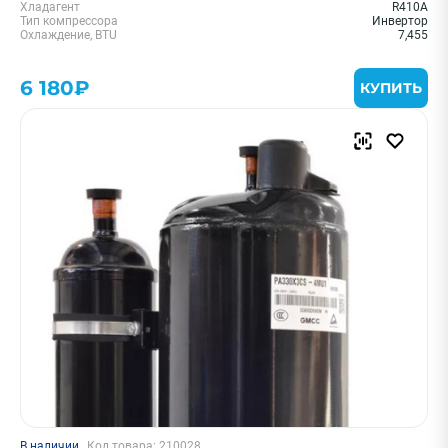
Хладагент
R410A
Тип компрессора
Инвертор
Охлаждение, BTU
7,455
6 180₽
КУПИТЬ
В наличии
Код товара: 210028