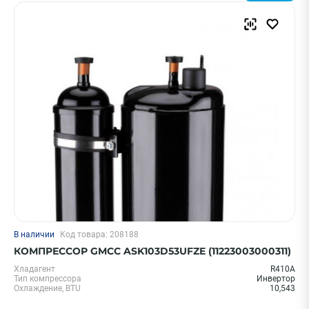
В наличии
Код товара: 208188
КОМПРЕССОР GMCC ASK103D53UFZE (11223003000311)
Хладагент
R410A
Тип компрессора
Инвертор
Охлаждение, BTU
10,543