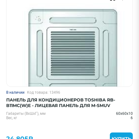
Shuft
Показать еще
Страна
Китай
США
ПРИМЕНИТЬ
Очистить
Смотреть все фильтры
В наличии
Код товара: 13496
ПАНЕЛЬ ДЛЯ КОНДИЦИОНЕРОВ TOSHIBA RB-
B11MC(W)E - ЛИЦЕВАЯ ПАНЕЛЬ ДЛЯ M-SMUV
Габариты (ВxШxГ), мм
60х60х10
Вес, кг
6
24 805₽
КУПИТЬ