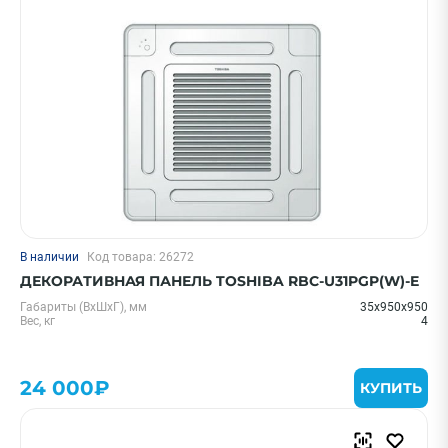
Цена 0 - 2000000 ₽
—
Охлаждение, кВт
В наличии
Код товара: 26272
1,5 кВт - 05 BTU
ДЕКОРАТИВНАЯ ПАНЕЛЬ TOSHIBA RBC-U31PGP(W)-E
Бренд
Габариты (ВxШxГ), мм
35х950х950
Вес, кг
4
Hisense
Ballu
24 000₽
КУПИТЬ
Royal Clima
Daichi