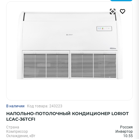
Бренд
Hisense
Ballu
Royal Clima
Daichi
Shuft
Показать еще
Напряжение, В
380
220
В наличии
Код товара: 243223
ПРИМЕНИТЬ
НАПОЛЬНО-ПОТОЛОЧНЫЙ КОНДИЦИОНЕР LORIOT
LCAC-36TCFI
Страна
Россия
Очистить
Компрессор
Инвертор
Охлаждение, кВт
10.55