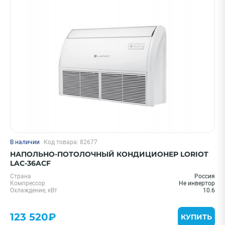
Цена 0 - 2000000 ₽
—
Охлаждение, кВт
В наличии
Код товара: 82677
1,5 кВт - 05 BTU
НАПОЛЬНО-ПОТОЛОЧНЫЙ КОНДИЦИОНЕР LORIOT
3.5 кВт - 12 BTU
LAC-36ACF
5.5 кВт - 18 BTU
Страна
Россия
Компрессор
Не инвертор
7.0 кВт - 24 BTU
Охлаждение, кВт
10.6
11 кВт - 36 BTU
123 520₽
Показать еще
КУПИТЬ