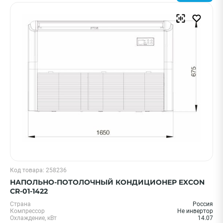
Бренд
Hisense
Ballu
Royal Clima
Daichi
Shuft
Показать еще
Напряжение, В
380
220
Код товара: 258236
ПРИМЕНИТЬ
НАПОЛЬНО-ПОТОЛОЧНЫЙ КОНДИЦИОНЕР EXCON
CR-01-1422
Страна
Россия
Очистить
Компрессор
Не инвертор
Охлаждение, кВт
14.07