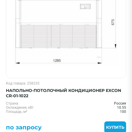
Цена 0 - 2000000 ₽
—
Охлаждение, кВт
Код товара: 258235
1,5 кВт - 05 BTU
НАПОЛЬНО-ПОТОЛОЧНЫЙ КОНДИЦИОНЕР EXCON
3.5 кВт - 12 BTU
CR-01-1022
5.5 кВт - 18 BTU
Страна
Россия
Охлаждение, кВт
10.55
7.0 кВт - 24 BTU
Площадь, м²
100
11 кВт - 36 BTU
по запросу
Показать еще
КУПИТЬ