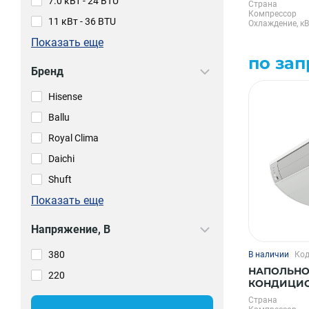
PRO 3 EACU
7.0 кВт - 24 BTU
Страна
Компрессор
11 кВт - 36 BTU
Охлаждение, кВ
Показать еще
по зап
Бренд
Hisense
Ballu
Royal Clima
Daichi
Shuft
Показать еще
Напряжение, В
380
В наличии
Код
НАПОЛЬНО
220
КОНДИЦИОН
PRO 4 DC 
Страна