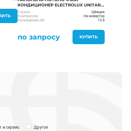
КОНДИЦИОНЕР ELECTROLUX UNITARY
PRO 3 EACU-60H/UP3/N3
Страна
Швеция
ПИТЬ
Компрессор
Не инвертор
Охлаждение, кВт
15.8
по запросу
КУПИТЬ
 и сервис
Другое