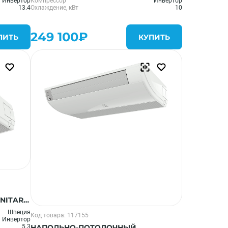
Инвертор
Компрессор
Инвертор
13.4
Охлаждение, кВт
10
249 100₽
ПИТЬ
КУПИТЬ
NITARY
Швеция
Код товара: 117155
Инвертор
НАПОЛЬНО-ПОТОЛОЧНЫЙ
5.3