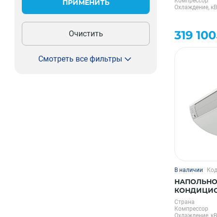
Компрессор
ПРИМЕНИТЬ
Охлаждение, кВ
319 10
Очистить
Смотреть все фильтры
В наличии
Код
НАПОЛЬНО
КОНДИЦИОН
PRO 4 DC 
Страна
Компрессор
Охлаждение, кВ