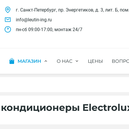
г. Санкт-Петербург, пр. Энергетиков, д. 3, лит. Б, пом
info@leutin-ing.ru
пн-сб 09:00-17:00, монтаж 24/7
МАГАЗИН
О НАС
ЦЕНЫ
ВОПРО
ляции
Мобильные кондиционеры
Выполненные проекты
яции
Настенные кондиционеры
Отзывы о нас
ионных систем
Мульти сплит-системы
Лицензии и СРО
х систем
Оконные кондиционеры
Сотрудники компании
Кассетные кондиционеры
Наши бренды
кондиционеры Electrolu
Канальные кондиционеры
Полезное видео
Напольно-потолочные кондиционеры
Вакансии
Колонные кондиционеры
Кондиционеры без наружного блока