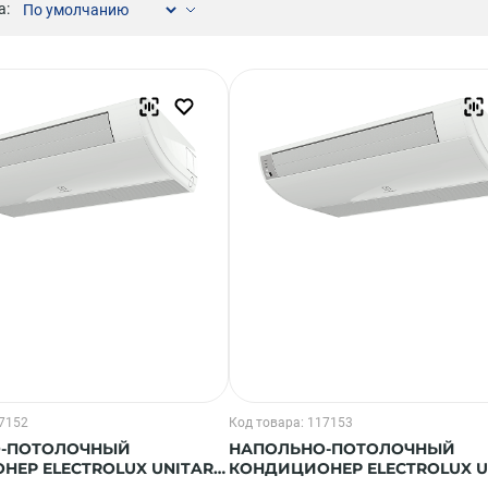
а:
Компрессорно-конденсаторные блоки
Крышные кондиционеры
VRF системы
Фанкойлы
Прецизионные кондиционеры
Чиллеры
Расходные материалы монтажа
Инструменты монтажа
Аксессуары для кондиционеров
17152
Код товара: 117153
-ПОТОЛОЧНЫЙ
НАПОЛЬНО-ПОТОЛОЧНЫЙ
ЕР ELECTROLUX UNITARY
КОНДИЦИОНЕР ELECTROLUX U