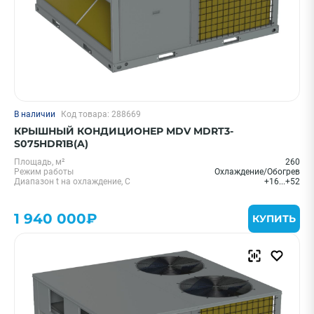
В наличии
Код товара: 288669
КРЫШНЫЙ КОНДИЦИОНЕР MDV MDRT3-
S075HDR1B(A)
Площадь, м²
260
Режим работы
Охлаждение/Обогрев
Диапазон t на охлаждение, С
+16...+52
1 940 000₽
КУПИТЬ