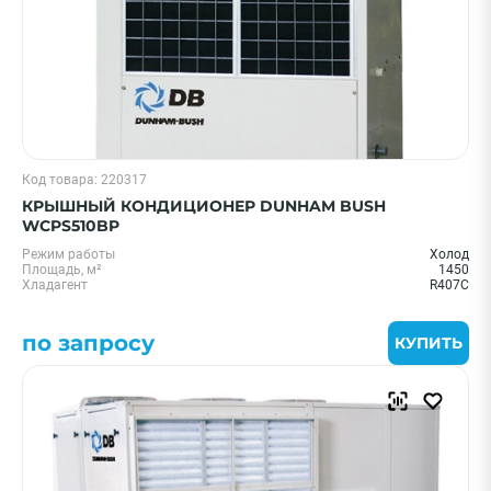
Код товара: 220317
КРЫШНЫЙ КОНДИЦИОНЕР DUNHAM BUSH
WCPS510BP
Режим работы
Холод
Площадь, м²
1450
Хладагент
R407C
по запросу
КУПИТЬ