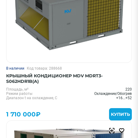
В наличии
Код товара: 288668
КРЫШНЫЙ КОНДИЦИОНЕР MDV MDRT3-
S062HDR1B(A)
Площадь, м²
220
Режим работы
Охлаждение/Обогрев
Диапазон t на охлаждение, С
+16...+52
1 710 000₽
КУПИТЬ