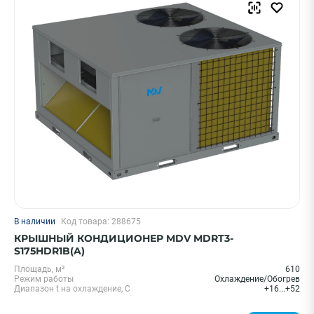
Kentatsu
Mdv
Lessar
Показать еще
Страна
Китай
Россия
Чехия
Дания
ПРИМЕНИТЬ
В наличии
Код товара: 288675
КРЫШНЫЙ КОНДИЦИОНЕР MDV MDRT3-
Очистить
S175HDR1B(A)
Площадь, м²
610
Режим работы
Охлаждение/Обогрев
Смотреть все фильтры
Диапазон t на охлаждение, С
+16...+52