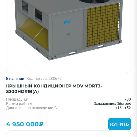
Цена 0 - 2000000 ₽
—
Охлаждение, кВт
В наличии
Код товара: 288676
1,5 кВт - 05 BTU
КРЫШНЫЙ КОНДИЦИОНЕР MDV MDRT3-
22 кВт - 76 BTU
S200HDR1B(A)
16 кВт - 56 BTU
Площадь, м²
700
Режим работы
Охлаждение/Обогрев
Диапазон t на охлаждение, С
+16...+52
Бренд
Shuft
4 950 000₽
КУПИТЬ
General Climate