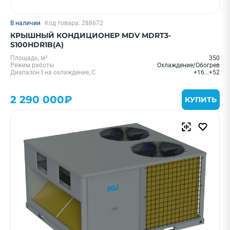
В наличии
Код товара: 288672
КРЫШНЫЙ КОНДИЦИОНЕР MDV MDRT3-
S100HDR1B(A)
Площадь, м²
350
Режим работы
Охлаждение/Обогрев
Диапазон t на охлаждение, С
+16...+52
2 290 000₽
КУПИТЬ