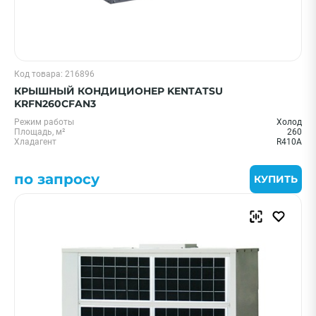
Код товара: 216896
КРЫШНЫЙ КОНДИЦИОНЕР KENTATSU
KRFN260CFAN3
Режим работы
Холод
Площадь, м²
260
Хладагент
R410A
по запросу
КУПИТЬ