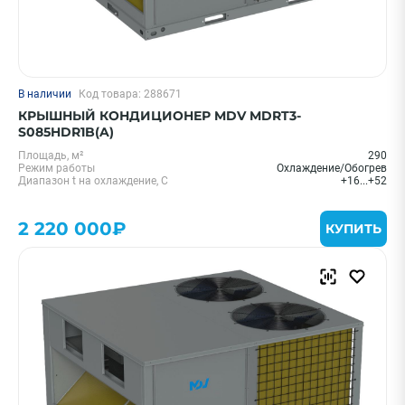
В наличии
Код товара: 288671
КРЫШНЫЙ КОНДИЦИОНЕР MDV MDRT3-
S085HDR1B(A)
Площадь, м²
290
Режим работы
Охлаждение/Обогрев
Диапазон t на охлаждение, С
+16...+52
2 220 000₽
КУПИТЬ