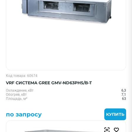
Цена 0 - 2000000 ₽
—
Бренд
Код товара: 60674
Hisense
VRF СИСТЕМА GREE GMV-ND63PHS/B-T
Ballu
Охлаждение, кВт
6,3
Royal Clima
Обогрев, кВт
7,1
Площадь, м²
63
Electrolux
Midea
по запросу
КУПИТЬ
Показать еще