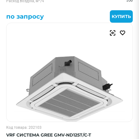
550
Расход воздуха, м
/ч
по запросу
КУПИТЬ
Код товара: 202103
VRF СИСТЕМА GREE GMV-ND125T/C-T