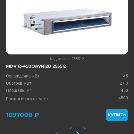
Код товара: 255512
MDV I3-450OAVR12D 255512
Охлаждение, кВт
45
Обогрев, кВт
27.8
Площадь, м²
450
3
4500
Расход воздуха, м
/ч
1097000 ₽
КУПИТЬ