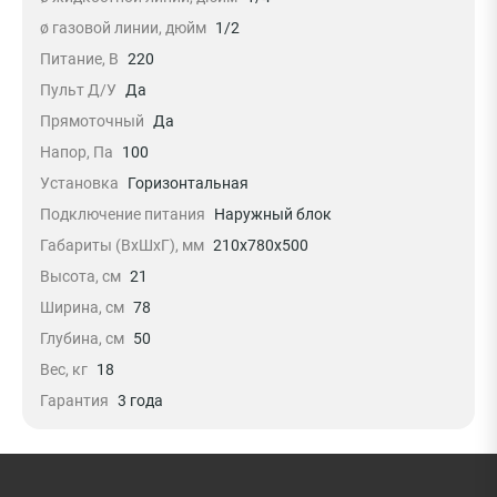
ø газовой линии, дюйм
1/2
Питание, В
220
Пульт Д/У
Да
Прямоточный
Да
Напор, Па
100
Установка
Горизонтальная
Подключение питания
Наружный блок
Габариты (ВxШxГ), мм
210x780x500
Высота, см
21
Ширина, см
78
Глубина, см
50
Вес, кг
18
Гарантия
3 года