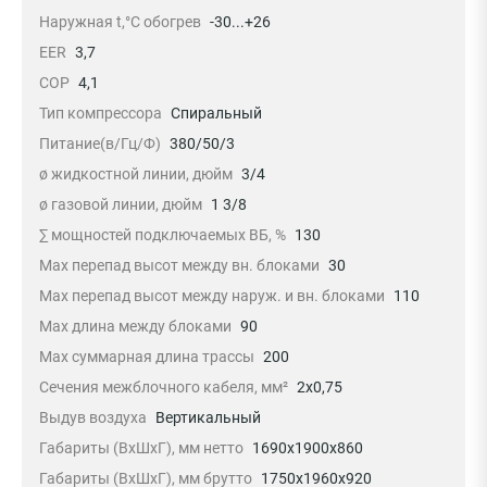
Наружная t,°C обогрев
-30...+26
EER
3,7
COP
4,1
Тип компрессора
Спиральный
Питание(в/Гц/Ф)
380/50/3
ø жидкостной линии, дюйм
3/4
ø газовой линии, дюйм
1 3/8
∑ мощностей подключаемых ВБ, %
130
Max перепад высот между вн. блоками
30
Max перепад высот между наруж. и вн. блоками
110
Max длина между блоками
90
Max суммарная длина трассы
200
Сечения межблочного кабеля, мм²
2х0,75
Выдув воздуха
Вертикальный
Габариты (ВxШxГ), мм нетто
1690х1900х860
Габариты (ВxШxГ), мм брутто
1750х1960х920