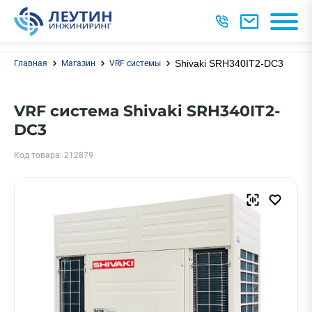
Shivaki SRH340IT2-DC3
Главная
Магазин
VRF системы
VRF система Shivaki SRH340IT2-
DC3
Код товара: 212879