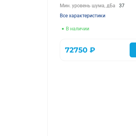
Мин. уровень шума, дБа
37
Компрессорно-конденсаторные блоки
Крышные кондиционеры
Все характеристики
VRF системы
В наличии
Фанкойлы
Прецизионные кондиционеры
Чиллеры
72750 ₽
Расходные материалы монтажа
Инструменты монтажа
Аксессуары для кондиционеров