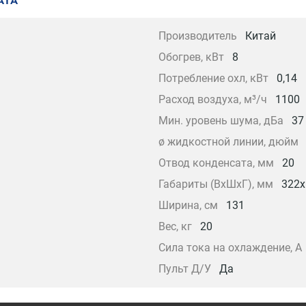
АТА
Производитель
Китай
Обогрев, кВт
8
Потребление охл, кВт
0,14
Расход воздуха, м³/ч
1100
Мин. уровень шума, дБа
37
ø жидкостной линии, дюйм
Отвод конденсата, мм
20
Габариты (ВxШxГ), мм
322х
Ширина, см
131
Вес, кг
20
Сила тока на охлаждение, А
Пульт Д/У
Да