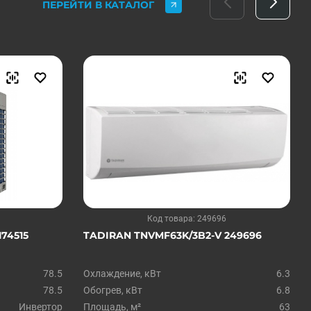
ПЕРЕЙТИ В КАТАЛОГ
Код товара: 249696
74515
TADIRAN TNVMF63K/3B2-V 249696
78.5
Охлаждение, кВт
6.3
78.5
Обогрев, кВт
6.8
Инвертор
Площадь, м²
63