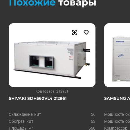
Похожие
товары
Код товара: 212961
SHIVAKI SDH560VL4 212961
SAMSUNG A
Охлаждение, кВт
56
Мощность ох
Обогрев, кВт
63
Мощность обо
Площадь, м²
560
Компрессор