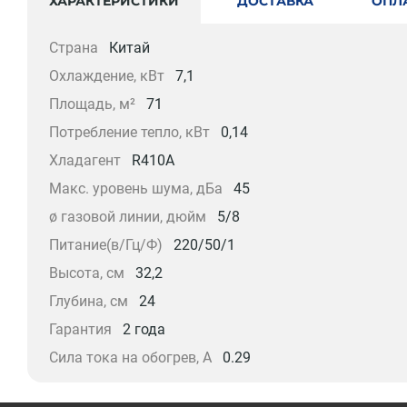
ХАРАКТЕРИСТИКИ
ДОСТАВКА
ОПЛ
Страна
Китай
Охлаждение, кВт
7,1
Площадь, м²
71
Потребление тепло, кВт
0,14
Хладагент
R410A
Макс. уровень шума, дБа
45
ø газовой линии, дюйм
5/8
Питание(в/Гц/Ф)
220/50/1
Высота, см
32,2
Глубина, см
24
Гарантия
2 года
Сила тока на обогрев, А
0.29