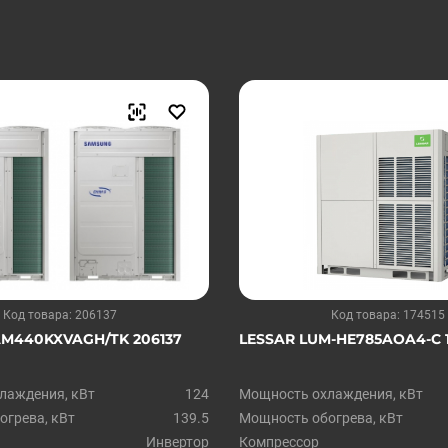
Код товара: 206137
Код товара: 174515
M440KXVAGH/TK 206137
LESSAR LUM-HE785AOA4-C 1
лаждения, кВт
124
Мощность охлаждения, кВт
грева, кВт
139.5
Мощность обогрева, кВт
Инвертор
Компрессор