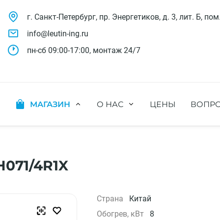
г. Санкт-Петербург, пр. Энергетиков, д. 3, лит. Б, пом
info@leutin-ing.ru
пн-сб 09:00-17:00, монтаж 24/7
МАГАЗИН
О НАС
ЦЕНЫ
ВОПРО
ляции
Мобильные кондиционеры
Выполненные проекты
яции
Настенные кондиционеры
Отзывы о нас
ионных систем
Мульти сплит-системы
Лицензии и СРО
х систем
Оконные кондиционеры
Сотрудники компании
071/4R1X
Кассетные кондиционеры
Наши бренды
Канальные кондиционеры
Полезное видео
Напольно-потолочные кондиционеры
Вакансии
Страна
Китай
Колонные кондиционеры
Обогрев, кВт
8
Кондиционеры без наружного блока