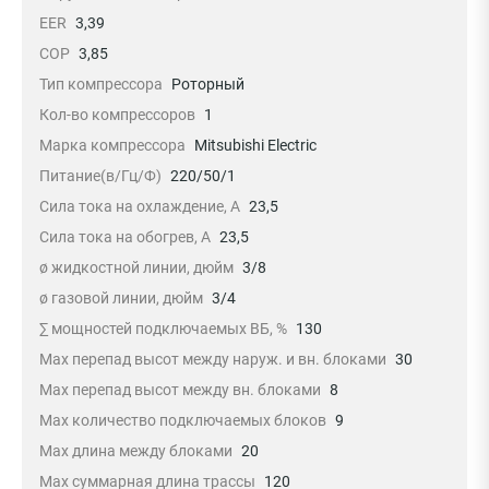
EER
3,39
COP
3,85
Тип компрессора
Роторный
Кол-во компрессоров
1
Марка компрессора
Mitsubishi Electric
Питание(в/Гц/Ф)
220/50/1
Сила тока на охлаждение, А
23,5
Сила тока на обогрев, А
23,5
ø жидкостной линии, дюйм
3/8
ø газовой линии, дюйм
3/4
∑ мощностей подключаемых ВБ, %
130
Max перепад высот между наруж. и вн. блоками
30
Max перепад высот между вн. блоками
8
Max количество подключаемых блоков
9
Max длина между блоками
20
Max суммарная длина трассы
120