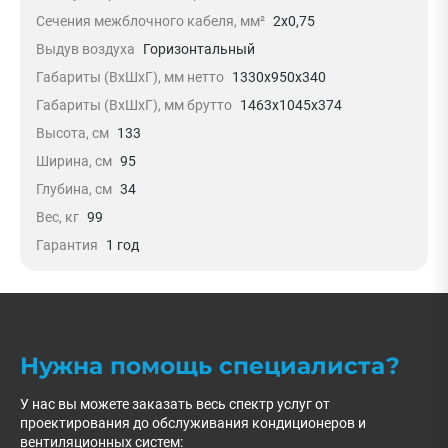
Сечения межблочного кабеля, мм²
2х0,75
Выдув воздуха
Горизонтальный
Габариты (ВxШxГ), мм нетто
1330x950x340
Габариты (ВxШxГ), мм брутто
1463х1045х374
Высота, см
133
Ширина, см
95
Глубина, см
34
Вес, кг
99
Гарантия
1 год
Нужна помощь специалиста?
У нас вы можете заказать весь спектр услуг от
проектирования до обслуживания кондиционеров и
вентиляционных систем: