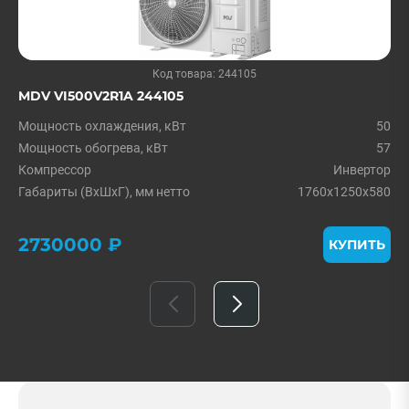
Код товара: 244105
MDV VI500V2R1A 244105
Мощность охлаждения, кВт
50
Мощность обогрева, кВт
57
Компрессор
Инвертор
Габариты (ВxШxГ), мм нетто
1760x1250x580
2730000 ₽
КУПИТЬ