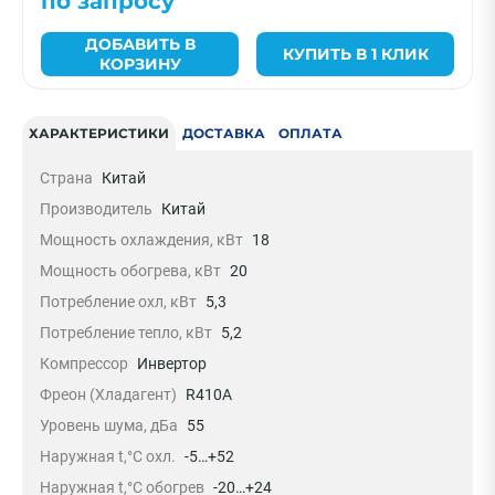
по запросу
ДОБАВИТЬ В
КУПИТЬ В 1 КЛИК
КОРЗИНУ
ХАРАКТЕРИСТИКИ
ДОСТАВКА
ОПЛАТА
Страна
Китай
Производитель
Китай
Мощность охлаждения, кВт
18
Мощность обогрева, кВт
20
Потребление охл, кВт
5,3
Потребление тепло, кВт
5,2
Компрессор
Инвертор
Фреон (Хладагент)
R410A
Уровень шума, дБа
55
Наружная t,°C охл.
-5…+52
Наружная t,°C обогрев
-20…+24