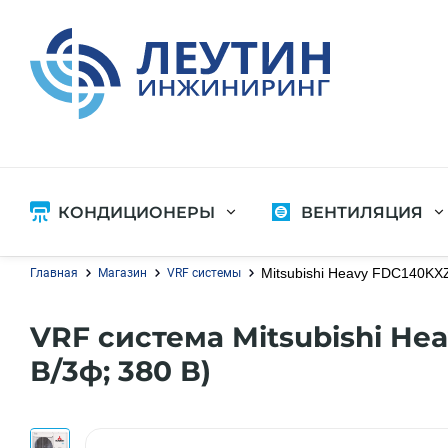
КОНДИЦИОНЕРЫ
ВЕНТИЛЯЦИЯ
Проектирование венти
Проектирование систем
Монтаж систем вентил
Установка кондиционеров
Mitsubishi Heavy FDC140KX
Главная
Магазин
VRF системы
Диагностика вентиляц
Установка сплит-систем
Ремонт вентиляционны
Диагностика кондиционеров
VRF система Mitsubishi He
Ремонт кондиционеров
В/3ф; 380 В)
Чистка кондиционеров
Заправка кондиционеров