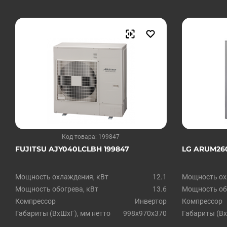
Код товара: 199847
FUJITSU AJY040LCLBH 199847
LG ARUM260
Мощность охлаждения, кВт
12.1
Мощность ох
Мощность обогрева, кВт
13.6
Мощность обо
Компрессор
Инвертор
Компрессор
Габариты (ВxШxГ), мм нетто
998х970х370
Габариты (Вx