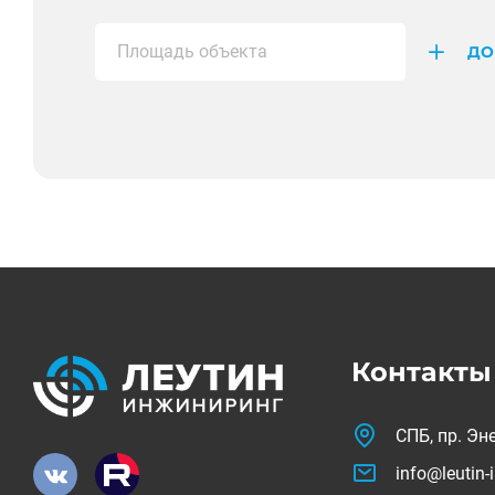
ДО
Контакты
СПБ, пр. Эне
info@leutin-