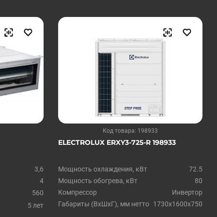
Код товара: 198933
ELECTROLUX ERXY3-725-R 198933
3,6
Мощность охлаждения, кВт
72.5
4
Мощность обогрева, кВт
80
Компрессор
Инвертор
560
Габариты (ВxШxГ), мм нетто
1730x1600x750
5 лет