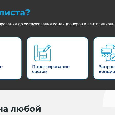
листа?
ктирования до обслуживания кондиционеров и вентиляционн
т-
Проектирование
Заправ
систем
конди
на любой