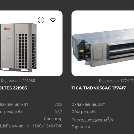
Код товара: 221985
Код товара: 177417
LTE5 221985
TICA TMDN036AC 177417
лаждения, кВт
72,8
Охлаждение, кВт
грева, кВт
67,2
Обогрев, кВт
Инвертор
3
Расход воздуха, м
/ч
ШxГ), мм нетто
1690х1240х760
Гарантия