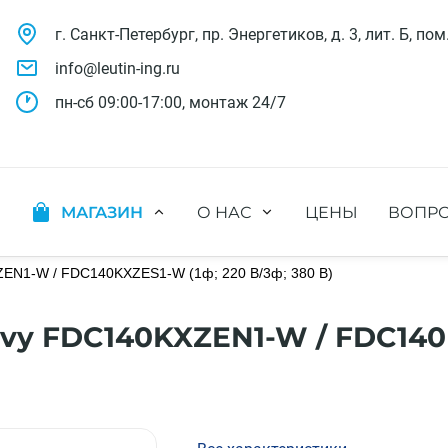
г. Санкт-Петербург, пр. Энергетиков, д. 3, лит. Б, пом
info@leutin-ing.ru
пн-сб 09:00-17:00, монтаж 24/7
МАГАЗИН
О НАС
ЦЕНЫ
ВОПРО
ляции
Мобильные кондиционеры
Выполненные проекты
яции
Настенные кондиционеры
ZEN1-W / FDC140KXZES1-W (1ф; 220 В/3ф; 380 В)
Отзывы о нас
ионных систем
Мульти сплит-системы
Лицензии и СРО
х систем
Оконные кондиционеры
Сотрудники компании
avy FDC140KXZEN1-W / FDC140
Кассетные кондиционеры
Наши бренды
Канальные кондиционеры
Полезное видео
Напольно-потолочные кондиционеры
Вакансии
Колонные кондиционеры
Кондиционеры без наружного блока