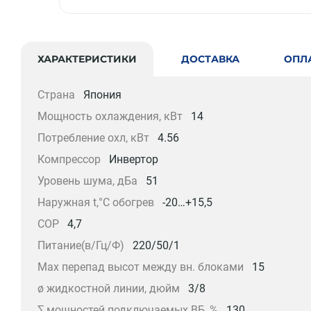
ХАРАКТЕРИСТИКИ
ДОСТАВКА
ОПЛ
Страна
Япония
Мощность охлаждения, кВт
14
Потребление охл, кВт
4.56
Компрессор
Инвертор
Уровень шума, дБа
51
Наружная t,°C обогрев
-20…+15,5
COP
4,7
Питание(в/Гц/Ф)
220/50/1
Max перепад высот между вн. блоками
15
ø жидкостной линии, дюйм
3/8
∑ мощностей подключаемых ВБ, %
130