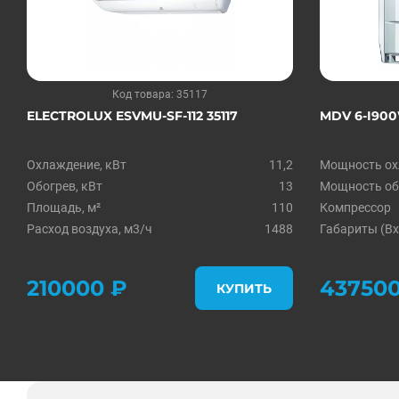
Код товара: 35117
ELECTROLUX ESVMU-SF-112 35117
MDV 6-I900
Охлаждение, кВт
11,2
Мощность ох
Обогрев, кВт
13
Мощность обо
Площадь, м²
110
Компрессор
Расход воздуха, м3/ч
1488
Габариты (Вx
210000 ₽
437500
КУПИТЬ