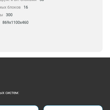
мых блоков
16
сы
300
869x1100x460
ых систем: