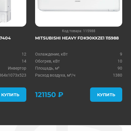
Код товара: 115988
57404
MITSUBISHI HEAVY FDK90KXZE1 115988
12
Охлаждение, кВт
9
14
Обогрев, кВт
10
Инвертор
Площадь, м²
90
864x1073x523
Расход воздуха, м³/ч
1380
121150 ₽
КУПИТЬ
КУПИТЬ