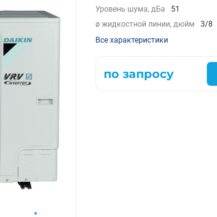
Уровень шума, дБа
51
Компрессорно-конденсаторные блоки
ø жидкостной линии, дюйм
3/8
Крышные кондиционеры
VRF системы
Все характеристики
Фанкойлы
Прецизионные кондиционеры
по запросу
Чиллеры
Расходные материалы монтажа
Инструменты монтажа
Аксессуары для кондиционеров