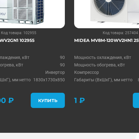
Код товара: 102955
Код товара: 257404
WV2GN1 102955
MIDEA MV8M-120WV2HN1 2
лаждения, кВт
90
Мощность охлаждения, кВт
грева, кВт
90
Мощность обогрева, кВт
Инвертор
Компрессор
ШxГ), мм нетто
1830х1730х850
Габариты (ВxШxГ), мм нетто
0 ₽
1 ₽
КУПИТЬ