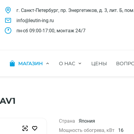
г. Санкт-Петербург, пр. Энергетиков, д. 3, лит. Б, пом
info@leutin-ing.ru
пн-сб 09:00-17:00, монтаж 24/7
МАГАЗИН
О НАС
ЦЕНЫ
ВОПРО
ляции
Мобильные кондиционеры
Выполненные проекты
яции
Настенные кондиционеры
Отзывы о нас
ионных систем
Мульти сплит-системы
Лицензии и СРО
х систем
Оконные кондиционеры
Сотрудники компании
5AV1
Кассетные кондиционеры
Наши бренды
Канальные кондиционеры
Полезное видео
Напольно-потолочные кондиционеры
Вакансии
Страна
Япония
Колонные кондиционеры
Мощность обогрева, кВт
16
Кондиционеры без наружного блока