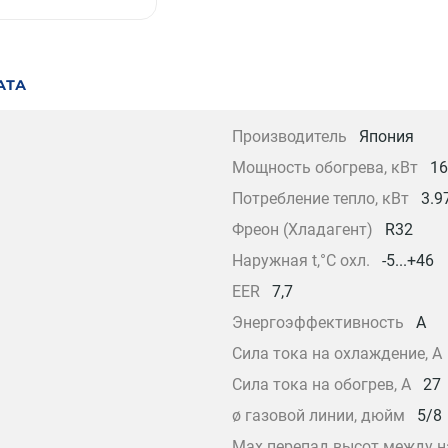
АТА
Производитель
Япония
Мощность обогрева, кВт
16
Потребление тепло, кВт
3.9
Фреон (Хладагент)
R32
Наружная t,°C охл.
-5...+46
EER
7,7
Энергоэффективность
A
Сила тока на охлаждение, А
Сила тока на обогрев, А
27
ø газовой линии, дюйм
5/8
Max перепад высот между на