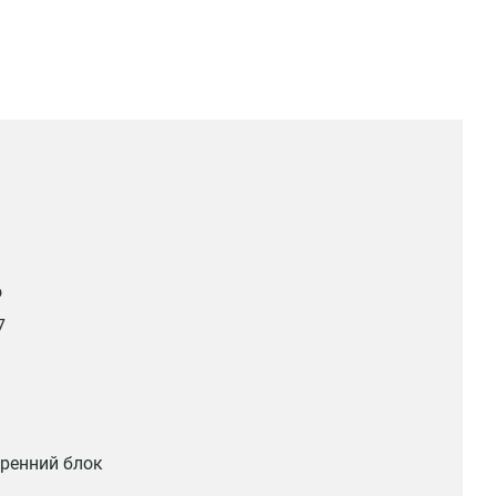
о
7
ренний блок