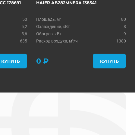
CC 178691
HAIER AB282MNERA 138541
50
Площадь, м²
80
5,2
Охлаждение, кВт
8
5,6
Обогрев, кВт
9
635
Расход воздуха, м³/ч
1380
0 ₽
КУПИТЬ
КУПИТЬ