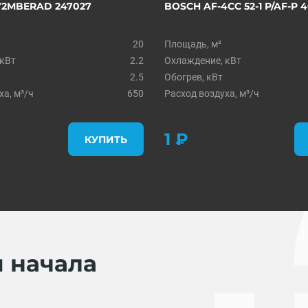
72MBERAD 247027
BOSCH AF-4CC 52-1 P/AF-P 4
20
Площадь, м²
 кВт
2.2
Охлаждение, кВт
2.5
Обогрев, кВт
ха, м³/ч
650
Расход воздуха, м³/ч
1 ₽
КУПИТЬ
я начала