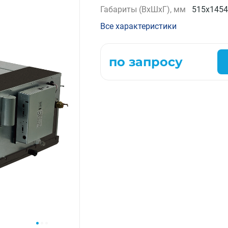
Габариты (ВxШxГ), мм
515x1454
Компрессорно-конденсаторные блоки
Крышные кондиционеры
Все характеристики
VRF системы
Фанкойлы
по запросу
Прецизионные кондиционеры
Чиллеры
Расходные материалы монтажа
Инструменты монтажа
Аксессуары для кондиционеров