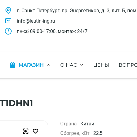
г. Санкт-Петербург, пр. Энергетиков, д. 3, лит. Б, пом
info@leutin-ing.ru
пн-сб 09:00-17:00, монтаж 24/7
МАГАЗИН
О НАС
ЦЕНЫ
ВОПРО
ляции
Мобильные кондиционеры
Выполненные проекты
яции
Настенные кондиционеры
Отзывы о нас
ионных систем
Мульти сплит-системы
Лицензии и СРО
х систем
Оконные кондиционеры
Сотрудники компании
0T1DHN1
Кассетные кондиционеры
Наши бренды
Канальные кондиционеры
Полезное видео
Напольно-потолочные кондиционеры
Вакансии
Страна
Китай
Колонные кондиционеры
Обогрев, кВт
22,5
Кондиционеры без наружного блока