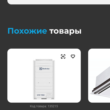
Похожие
товары
Код товара: 135215