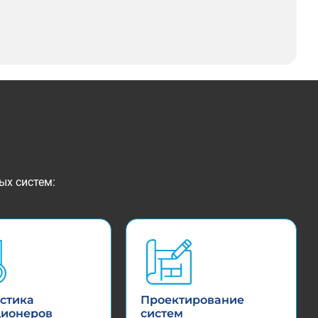
ых систем:
стика
Проектирование
ционеров
систем