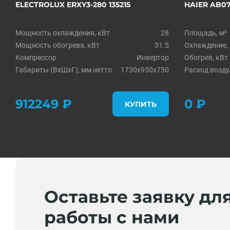
ELECTROLUX ERXY3-280 135215
HAIER AB0
Мощность охлаждения, кВт
28
Площадь, м²
Мощность обогрева, кВт
31.5
Охлаждение,
Компрессор
Инвертор
Обогрев, кВт
Габариты (ВxШxГ), мм нетто
1730x950x750
Расход возду
912249 ₽
0 ₽
КУПИТЬ
Оставьте заявку дл
работы с нами