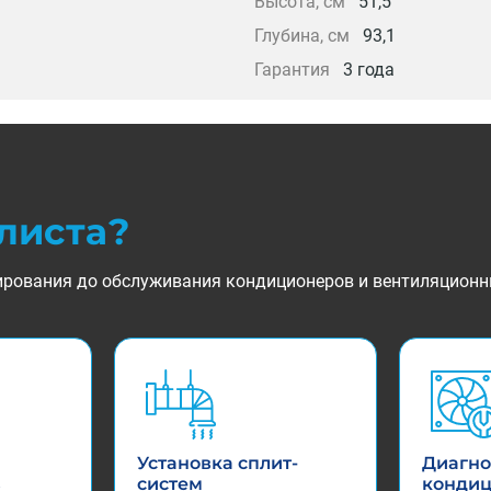
Высота, см
51,5
Глубина, см
93,1
Гарантия
3 года
листа?
ктирования до обслуживания кондиционеров и вентиляционн
Установка сплит-
Диагно
в
систем
конди