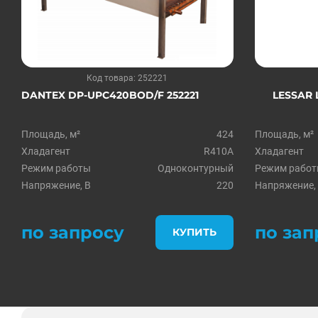
Код товара: 252221
DANTEX DP-UPC420BOD/F 252221
LESSAR 
Площадь, м²
424
Площадь, м²
Хладагент
R410A
Хладагент
Режим работы
Одноконтурный
Режим рабо
Напряжение, В
220
Напряжение,
по запросу
по зап
КУПИТЬ