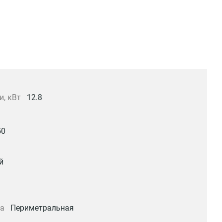
и, кВт
12.8
50
й
ка
Периметральная