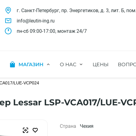
г. Санкт-Петербург, пр. Энергетиков, д. 3, лит. Б, пом
info@leutin-ing.ru
пн-сб 09:00-17:00, монтаж 24/7
МАГАЗИН
О НАС
ЦЕНЫ
ВОПРО
ляции
Мобильные кондиционеры
Выполненные проекты
яции
Настенные кондиционеры
VCA017/LUE-VCP024
Отзывы о нас
ионных систем
Мульти сплит-системы
Лицензии и СРО
х систем
Оконные кондиционеры
Сотрудники компании
р Lessar LSP-VCA017/LUE-VC
Кассетные кондиционеры
Наши бренды
Канальные кондиционеры
Полезное видео
Напольно-потолочные кондиционеры
Вакансии
Страна
Чехия
Колонные кондиционеры
Кондиционеры без наружного блока