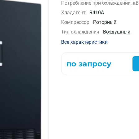
Потребление при охлаждении, кВ
Компрессорно-конденсаторные блоки
Хладагент
R410A
Крышные кондиционеры
Компрессор
Роторный
VRF системы
Фанкойлы
Тип охлаждения
Воздушный
Прецизионные кондиционеры
Все характеристики
Чиллеры
Расходные материалы монтажа
Инструменты монтажа
по запросу
Аксессуары для кондиционеров