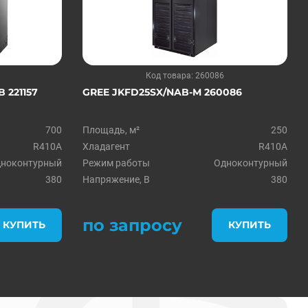
Код товара: 260086
 221157
GREE JKFD25SX/NAB-M 260086
700
Площадь, м²
250
R410A
Хладагент
R410A
ноконтурный
Режим работы
Одноконтурный
380
Напряжение, В
380
по запросу
КУПИТЬ
КУПИТЬ