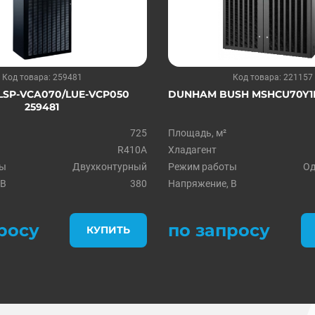
Код товара: 259481
Код товара: 221157
LSP-VCA070/LUE-VCP050
DUNHAM BUSH MSHCU70Y1B
259481
725
Площадь, м²
R410A
Хладагент
ты
Двухконтурный
Режим работы
Од
 В
380
Напряжение, В
росу
по запросу
КУПИТЬ