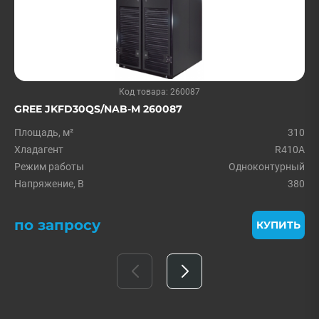
Код товара: 260087
GREE JKFD30QS/NAB-M 260087
Площадь, м²
310
Хладагент
R410A
Режим работы
Одноконтурный
Напряжение, В
380
по запросу
КУПИТЬ