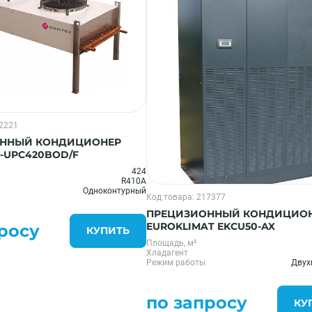
52221
ННЫЙ КОНДИЦИОНЕР
-UPC420BOD/F
424
R410A
Одноконтурный
Код товара: 217377
ПРЕЦИЗИОННЫЙ КОНДИЦИО
EUROKLIMAT EKCU50-AX
росу
КУПИТЬ
Площадь, м²
Хладагент
Режим работы
Двух
по запросу
КУ