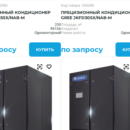
60086
Код товара: 260088
ННЫЙ КОНДИЦИОНЕР
ПРЕЦИЗИОННЫЙ КОНДИЦИО
25SX/NAB-M
GREE JKFD30SX/NAB-M
250
Площадь, м²
R410A
Хладагент
Одноконтурный
Режим работы
Одно
росу
по запросу
КУПИТЬ
КУ