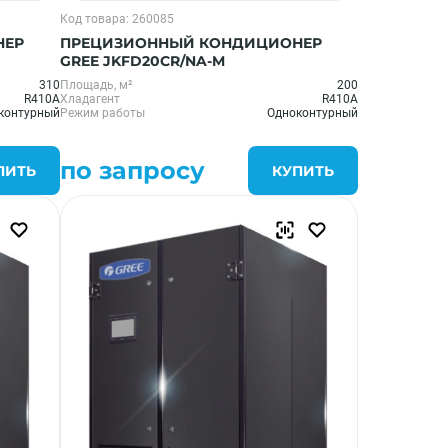
Код товара: 260085
НЕР
ПРЕЦИЗИОННЫЙ КОНДИЦИОНЕР
GREE JKFD20CR/NA-M
310
Площадь, м²
200
R410A
Хладагент
R410A
контурный
Режим работы
Одноконтурный
по запросу
ПИТЬ
КУПИТЬ