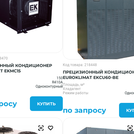
18470
ННЫЙ КОНДИЦИОНЕР
Код товара: 218448
T EKMC15
ПРЕЦИЗИОННЫЙ КОНДИЦИО
EUROKLIMAT EKCU60-BE
150
R410A
Площадь, м²
Одноконтурный
Хладагент
Режим работы
Одно
росу
КУПИТЬ
по запросу
КУ