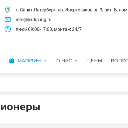
г. Санкт-Петербург, пр. Энергетиков, д. 3, лит. Б, пом
info@leutin-ing.ru
пн-сб 09:00-17:00, монтаж 24/7
МАГАЗИН
О НАС
ЦЕНЫ
ВОПРО
ляции
Мобильные кондиционеры
Выполненные проекты
яции
Настенные кондиционеры
Отзывы о нас
ионных систем
Мульти сплит-системы
Лицензии и СРО
х систем
Оконные кондиционеры
Сотрудники компании
Кассетные кондиционеры
Наши бренды
ционеры
Канальные кондиционеры
Полезное видео
Напольно-потолочные кондиционеры
Вакансии
Колонные кондиционеры
Кондиционеры без наружного блока