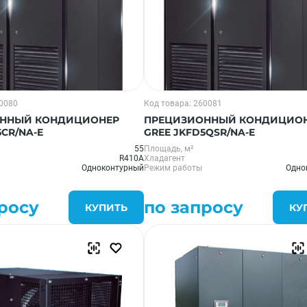
60080
Код товара: 260081
ННЫЙ КОНДИЦИОНЕР
ПРЕЦИЗИОННЫЙ КОНДИЦИО
5CR/NA-E
GREE JKFD5QSR/NA-E
55
Площадь, м²
R410A
Хладагент
Одноконтурный
Режим работы
Одно
росу
по запросу
КУПИТЬ
КУ