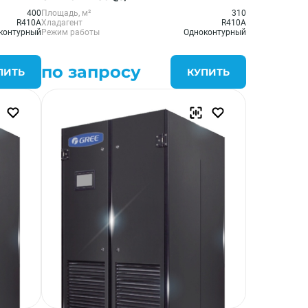
400
Площадь, м²
310
R410A
Хладагент
R410A
контурный
Режим работы
Одноконтурный
по запросу
ПИТЬ
КУПИТЬ