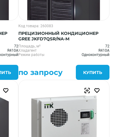
Код товара: 260083
НЕР
ПРЕЦИЗИОННЫЙ КОНДИЦИОНЕР
GREE JKFD7QSR/NA-M
72
Площадь, м²
72
R410A
Хладагент
R410A
контурный
Режим работы
Одноконтурный
по запросу
ПИТЬ
КУПИТЬ