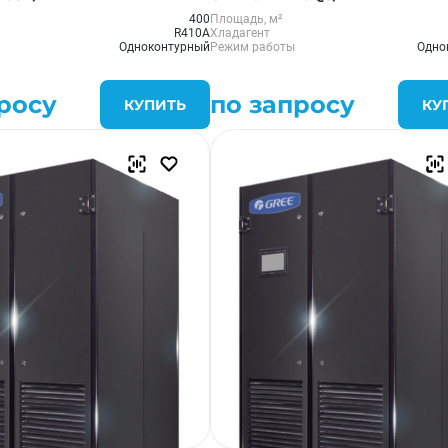
400
Площадь, м²
R410A
Хладагент
Одноконтурный
Режим работы
Одно
росу
по запросу
КУПИТЬ
КУ