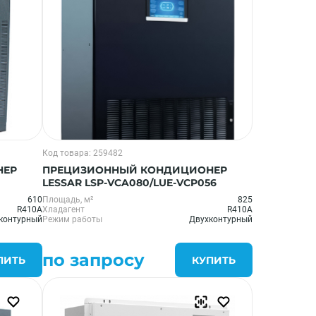
Код товара: 259482
НЕР
ПРЕЦИЗИОННЫЙ КОНДИЦИОНЕР
LESSAR LSP-VCA080/LUE-VCP056
610
Площадь, м²
825
R410A
Хладагент
R410A
контурный
Режим работы
Двухконтурный
по запросу
ПИТЬ
КУПИТЬ