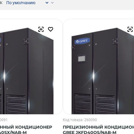
а:
Компрессорно-конденсаторные блоки
Крышные кондиционеры
VRF системы
Фанкойлы
Прецизионные кондиционеры
Чиллеры
Расходные материалы монтажа
Инструменты монтажа
Аксессуары для кондиционеров
60091
Код товара: 260090
ННЫЙ КОНДИЦИОНЕР
ПРЕЦИЗИОННЫЙ КОНДИЦИО
40SX/NAB-M
GREE JKFD40QS/NAB-M