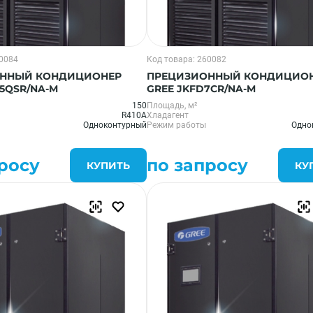
60084
Код товара: 260082
ННЫЙ КОНДИЦИОНЕР
ПРЕЦИЗИОННЫЙ КОНДИЦИО
15QSR/NA-M
GREE JKFD7CR/NA-M
150
Площадь, м²
R410A
Хладагент
Одноконтурный
Режим работы
Одно
росу
по запросу
КУПИТЬ
КУ