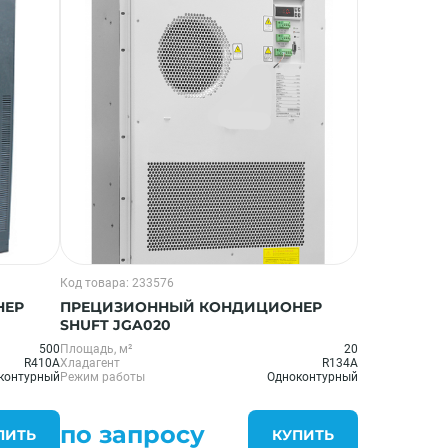
Код товара: 233576
НЕР
ПРЕЦИЗИОННЫЙ КОНДИЦИОНЕР
SHUFT JGA020
500
Площадь, м²
20
R410A
Хладагент
R134A
контурный
Режим работы
Одноконтурный
по запросу
ПИТЬ
КУПИТЬ