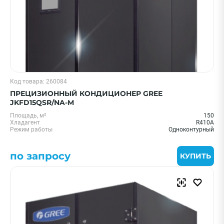
Код товара: 260084
ПРЕЦИЗИОННЫЙ КОНДИЦИОНЕР GREE
JKFD15QSR/NA-M
Площадь, м²
150
Хладагент
R410A
Режим работы
Одноконтурный
по запросу
КУПИТЬ