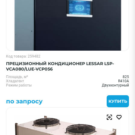
Код товара: 259482
ПРЕЦИЗИОННЫЙ КОНДИЦИОНЕР LESSAR LSP-
VCA080/LUE-VCP056
Площадь, м²
825
Хладагент
R410A
Режим работы
Двухконтурный
по запросу
КУПИТЬ