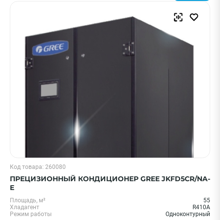
Код товара: 260080
ПРЕЦИЗИОННЫЙ КОНДИЦИОНЕР GREE JKFD5CR/NA-
E
Площадь, м²
55
Хладагент
R410A
Режим работы
Одноконтурный