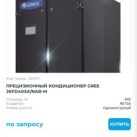
Цена 0 - 2000000 ₽
—
Бренд
Код товара: 260091
Ballu
ПРЕЦИЗИОННЫЙ КОНДИЦИОНЕР GREE
Shuft
JKFD40SX/NAB-M
Gree
Площадь, м²
400
Хладагент
R410A
Dantex
Режим работы
Одноконтурный
Lessar
по запросу
Показать еще
КУПИТЬ