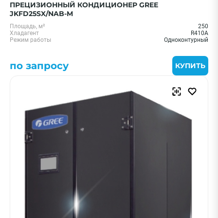
ПРЕЦИЗИОННЫЙ КОНДИЦИОНЕР GREE
JKFD25SX/NAB-M
Площадь, м²
250
Хладагент
R410A
Режим работы
Одноконтурный
по запросу
КУПИТЬ