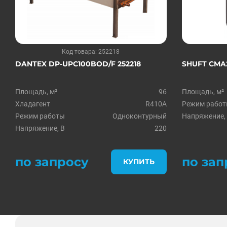
Код товара: 252218
DANTEX DP-UPC100BOD/F 252218
SHUFT CMA2
Площадь, м²
96
Площадь, м²
Хладагент
R410A
Режим рабо
Режим работы
Одноконтурный
Напряжение,
Напряжение, В
220
по запросу
по зап
КУПИТЬ