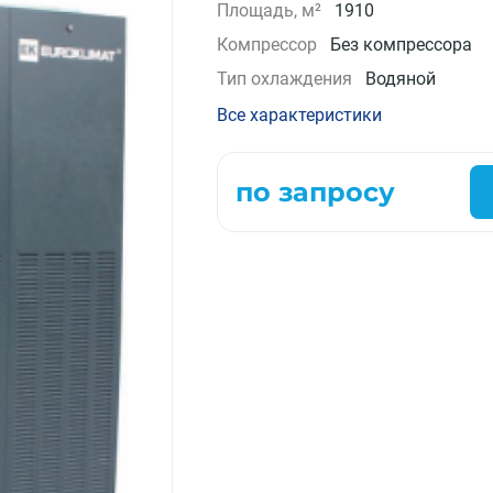
Площадь, м²
1910
Компрессорно-конденсаторные блоки
Компрессор
Без компрессора
Крышные кондиционеры
Тип охлаждения
Водяной
VRF системы
Фанкойлы
Все характеристики
Прецизионные кондиционеры
Чиллеры
по запросу
Расходные материалы монтажа
Инструменты монтажа
Аксессуары для кондиционеров