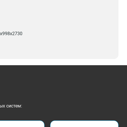
x998x2730
ых систем: