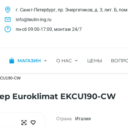
г. Санкт-Петербург, пр. Энергетиков, д. 3, лит. Б, пом
info@leutin-ing.ru
пн-сб 09:00-17:00, монтаж 24/7
МАГАЗИН
О НАС
ЦЕНЫ
ВОПРО
ляции
Мобильные кондиционеры
Выполненные проекты
яции
Настенные кондиционеры
EKCU190-CW
Отзывы о нас
ионных систем
Мульти сплит-системы
Лицензии и СРО
х систем
Оконные кондиционеры
Сотрудники компании
р Euroklimat EKCU190-CW
Кассетные кондиционеры
Наши бренды
Канальные кондиционеры
Полезное видео
Напольно-потолочные кондиционеры
Вакансии
Страна
Италия
Колонные кондиционеры
Кондиционеры без наружного блока