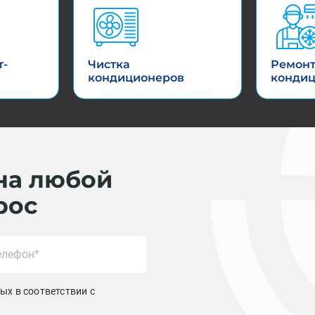
т-
Чистка
Ремон
кондиционеров
конди
на любой
рос
ых в соответствии с