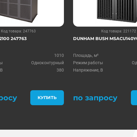
Код товара: 247763
Код товара: 221172
100 247763
DUNHAM BUSH MSACU140YC 
1010
Площадь, м²
ты
Одноконтурный
Режим работы
Од
 В
380
Напряжение, В
росу
по запросу
КУПИТЬ