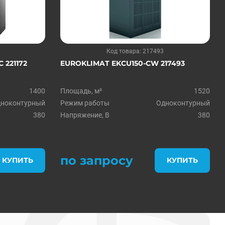
Код товара: 217493
221172
EUROKLIMAT EKCU150-CW 217493
1400
Площадь, м²
1520
ноконтурный
Режим работы
Одноконтурный
380
Напряжение, В
380
по запросу
КУПИТЬ
КУПИТЬ