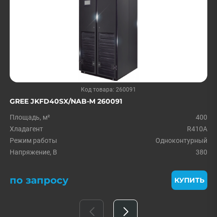
Код товара: 260091
GREE JKFD40SX/NAB-M 260091
Площадь, м²
400
Хладагент
R410A
Режим работы
Одноконтурный
Напряжение, В
380
по запросу
КУПИТЬ