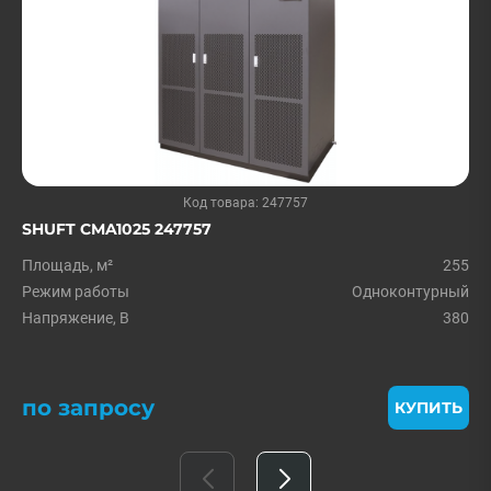
Код товара: 247757
SHUFT CMA1025 247757
Площадь, м²
255
Режим работы
Одноконтурный
Напряжение, В
380
по запросу
КУПИТЬ