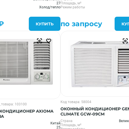
27
Площадь, м²
Холод/тепло
Режим работы
₽
по запросу
КУПИТЬ
КУ
Код товара: 58004
 товара: 103100
ОКОННЫЙ КОНДИЦИОНЕР GE
КОНДИЦИОНЕР AXIOMA
CLIMATE GCW-09CM
1A
Страна
Велик
Китай
Площадь, м²
25
Режим работы