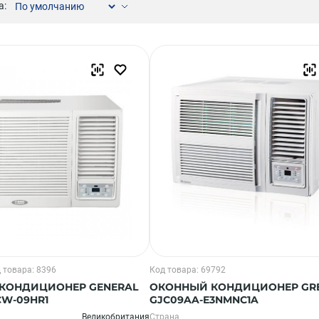
а:
Компрессорно-конденсаторные блоки
Крышные кондиционеры
VRF системы
Фанкойлы
Прецизионные кондиционеры
Чиллеры
Расходные материалы монтажа
Инструменты монтажа
Аксессуары для кондиционеров
 товара: 8396
Код товара: 69792
КОНДИЦИОНЕР GENERAL
ОКОННЫЙ КОНДИЦИОНЕР GR
CW-09HR1
GJC09AA-E3NMNC1A
Великобритания
Страна