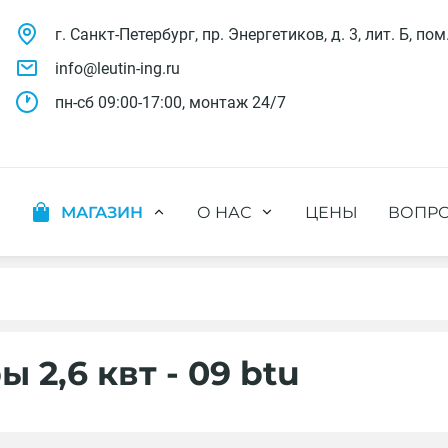
г. Санкт-Петербург, пр. Энергетиков, д. 3, лит. Б, пом
info@leutin-ing.ru
пн-сб 09:00-17:00, монтаж 24/7
МАГАЗИН
О НАС
ЦЕНЫ
ВОПРО
ляции
Мобильные кондиционеры
Выполненные проекты
яции
Настенные кондиционеры
Отзывы о нас
ионных систем
Мульти сплит-системы
Лицензии и СРО
х систем
Оконные кондиционеры
Сотрудники компании
Кассетные кондиционеры
Наши бренды
2,6 квт - 09 btu
Канальные кондиционеры
Полезное видео
Напольно-потолочные кондиционеры
Вакансии
Колонные кондиционеры
Кондиционеры без наружного блока