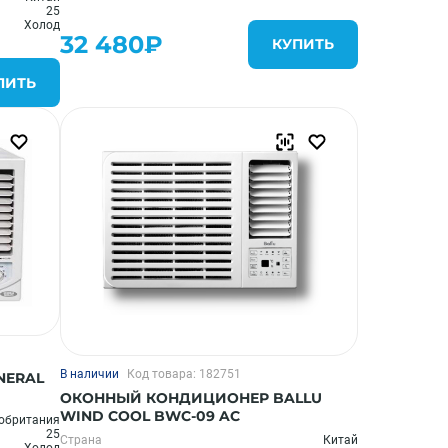
25
Холод
32 480₽
КУПИТЬ
ПИТЬ
В наличии
Код товара: 182751
NERAL
ОКОННЫЙ КОНДИЦИОНЕР BALLU
WIND COOL BWC-09 AC
обритания
25
Страна
Китай
Холод