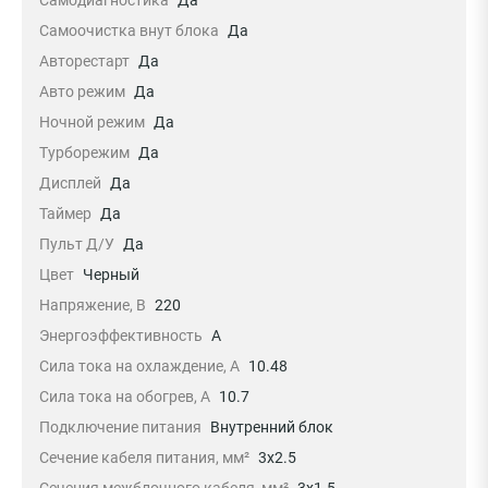
Самоочистка внут блока
Да
Авторестарт
Да
Авто режим
Да
Ночной режим
Да
Турборежим
Да
Дисплей
Да
Таймер
Да
Пульт Д/У
Да
Цвет
Черный
Напряжение, В
220
Энергоэффективность
A
Сила тока на охлаждение, А
10.48
Сила тока на обогрев, А
10.7
Подключение питания
Внутренний блок
Сечение кабеля питания, мм²
3x2.5
Сечения межблочного кабеля, мм²
3x1.5