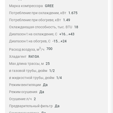
Марка компрессора
GREE
Потребление при охлаждении, кВт
1.675
Потребление при обогреве, кВт
1.49
Охлаждающая способность, тыс. BTU
18
Диапазон t на охлаждение, С
+16...+43
Диапазон t на обогрев, С
-15...+24
3
700
Расход воздуха, м
/ч
Хладагент
R410A
Max длина трассы, м
25
ø газовой трубы, дюйм
1/2
ø жидкостной трубы, дюйм
1/4
Режим вентиляции
Да
Режим осушения
Да
Осушение л/ч
2
Предварительный фильтр
Да
Самодиагностика
Да