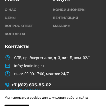
О НАС
КОНДИЦИОНЕРЫ
ЦЕНЫ
ВЕНТИЛЯЦИЯ
ВОПРОС-ОТВЕТ
МАГАЗИН
КОНТАКТЫ
Контакты
СПБ, пр. Энергетиков, д. 3, лит. Б, пом. 02/1
info@leutin-ing.ru
пн-сб 09:00-17:00, монтаж 24/7
+7 (812) 605-85-02
ЗАКАЗАТЬ ЗВОНОК
© Copyright 2022-2026. All Rights Reserved.
Мы используем cookies для улучшения работы сайта
На сайте используются изображения с freepik.com