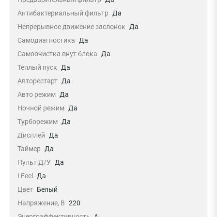
Антибактериальный фильтр
Да
Непрерывное движение заслонок
Да
Самодиагностика
Да
Самоочистка внут блока
Да
Теплый пуск
Да
Авторестарт
Да
Авто режим
Да
Ночной режим
Да
Турборежим
Да
Дисплей
Да
Таймер
Да
Пульт Д/У
Да
I Feel
Да
Цвет
Белый
Напряжение, В
220
Энергоэффективность
A