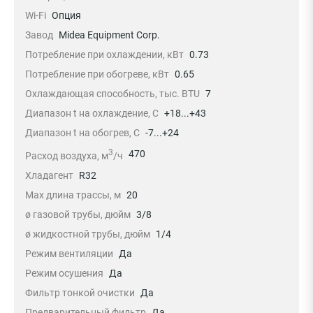
Wi-Fi
Опция
Завод
Midea Equipment Corp.
Потребление при охлаждении, кВт
0.73
Потребление при обогреве, кВт
0.65
Охлаждающая способность, тыс. BTU
7
Диапазон t на охлаждение, С
+18...+43
Диапазон t на обогрев, С
-7...+24
3
470
Расход воздуха, м
/ч
Хладагент
R32
Max длина трассы, м
20
ø газовой трубы, дюйм
3/8
ø жидкостной трубы, дюйм
1/4
Режим вентиляции
Да
Режим осушения
Да
Фильтр тонкой очистки
Да
Предварительный фильтр
Да