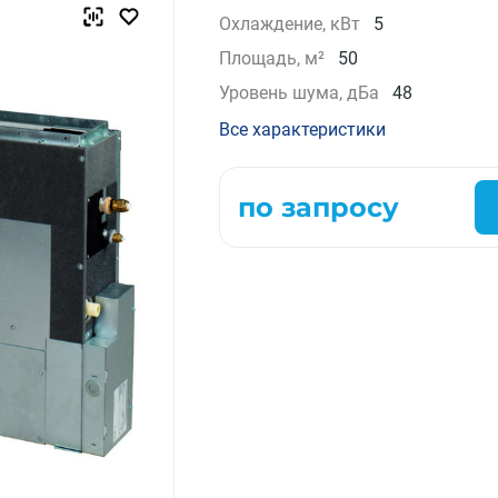
Охлаждение, кВт
5
Компрессорно-конденсаторные блоки
Крышные кондиционеры
Площадь, м²
50
VRF системы
Уровень шума, дБа
48
Фанкойлы
Все характеристики
Прецизионные кондиционеры
Чиллеры
Расходные материалы монтажа
по запросу
Инструменты монтажа
Аксессуары для кондиционеров