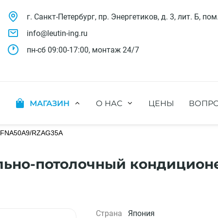
г. Санкт-Петербург, пр. Энергетиков, д. 3, лит. Б, пом
info@leutin-ing.ru
пн-сб 09:00-17:00, монтаж 24/7
МАГАЗИН
О НАС
ЦЕНЫ
ВОПРО
ляции
Мобильные кондиционеры
Выполненные проекты
яции
Настенные кондиционеры
n FNA50A9/RZAG35A
Отзывы о нас
ионных систем
Мульти сплит-системы
Лицензии и СРО
х систем
Оконные кондиционеры
Сотрудники компании
но-потолочный кондиционе
Кассетные кондиционеры
Наши бренды
Канальные кондиционеры
Полезное видео
Напольно-потолочные кондиционеры
Вакансии
Колонные кондиционеры
Страна
Япония
Кондиционеры без наружного блока