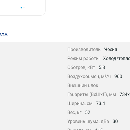
АТА
Производитель
Чехия
Режим работы
Холод/тепл
Обогрев, кВт
5.8
Воздухообмен, м³/ч
960
Внешний блок
Габариты (ВхШхГ), мм
734x
Ширина, см
73.4
Вес, кг
52
Уровень шума, дБа
30