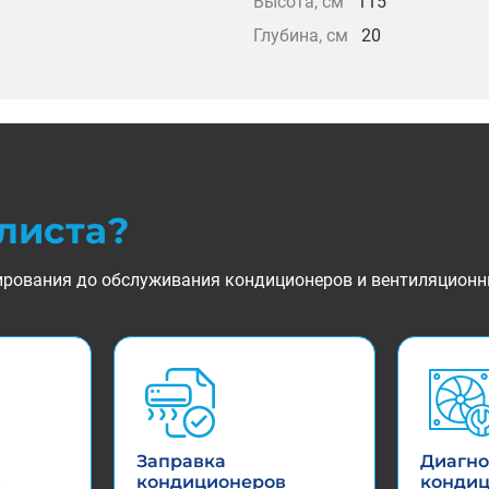
Высота, см
115
Глубина, см
20
листа?
ктирования до обслуживания кондиционеров и вентиляционн
Заправка
Диагно
в
кондиционеров
конди