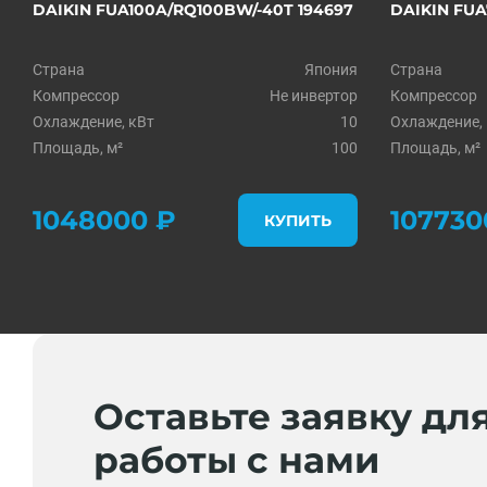
DAIKIN FUA100A/RQ100BW/-40T 194697
DAIKIN FUA
Страна
Япония
Страна
Компрессор
Не инвертор
Компрессор
Охлаждение, кВт
10
Охлаждение,
Площадь, м²
100
Площадь, м²
1048000 ₽
107730
КУПИТЬ
Оставьте заявку дл
работы с нами