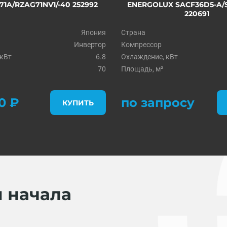
71A/RZAG71NV1/-40 252992
ENERGOLUX SACF36D5-A/
220691
Япония
Страна
Инвертор
Компрессор
 кВт
6.8
Охлаждение, кВт
70
Площадь, м²
0 ₽
по запросу
КУПИТЬ
я начала