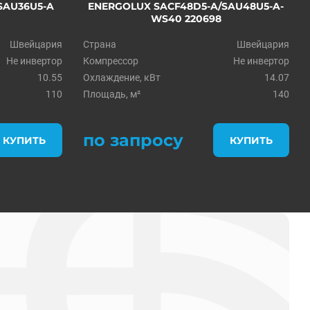
SAU36U5-A
ENERGOLUX SACF48D5-A/SAU48U5-A-
WS40 220698
Швейцария
Страна
Швейцария
Не инвертор
Компрессор
Не инвертор
10.55
Охлаждение, кВт
14.07
110
Площадь, м²
140
по запросу
КУПИТЬ
КУПИТЬ