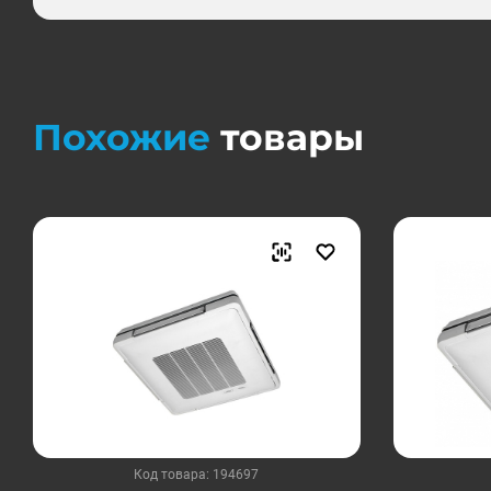
Похожие
товары
Код товара: 194697