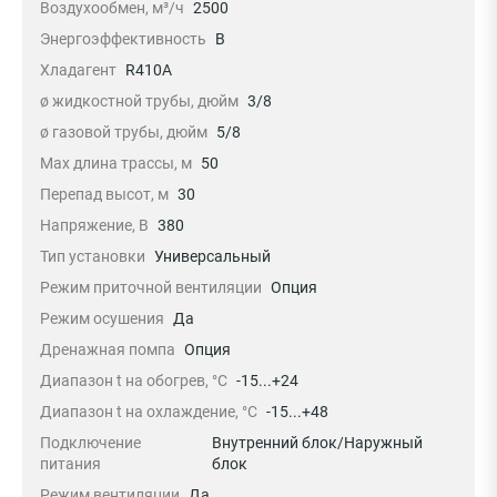
Воздухообмен, м³/ч
2500
Энергоэффективность
B
Хладагент
R410A
ø жидкостной трубы, дюйм
3/8
ø газовой трубы, дюйм
5/8
Max длина трассы, м
50
Перепад высот, м
30
Напряжение, В
380
Тип установки
Универсальный
Режим приточной вентиляции
Опция
Режим осушения
Да
Дренажная помпа
Опция
Диапазон t на обогрев, °С
-15...+24
Диапазон t на охлаждение, °С
-15...+48
Подключение
Внутренний блок/Наружный
питания
блок
Режим вентиляции
Да