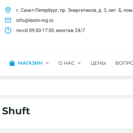
г. Санкт-Петербург, пр. Энергетиков, д. 3, лит. Б, пом
info@leutin-ing.ru
пн-сб 09:00-17:00, монтаж 24/7
МАГАЗИН
О НАС
ЦЕНЫ
ВОПРО
ляции
Мобильные кондиционеры
Выполненные проекты
яции
Настенные кондиционеры
Отзывы о нас
ионных систем
Мульти сплит-системы
Лицензии и СРО
х систем
Оконные кондиционеры
Сотрудники компании
Кассетные кондиционеры
Наши бренды
 Shuft
Канальные кондиционеры
Полезное видео
Напольно-потолочные кондиционеры
Вакансии
Колонные кондиционеры
Кондиционеры без наружного блока