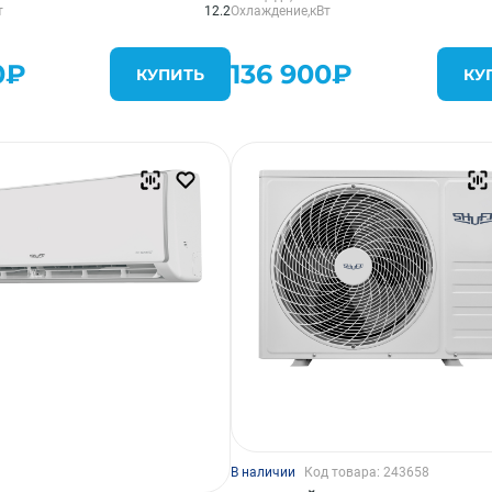
т
12.2
Охлаждение,кВт
0₽
136 900₽
КУПИТЬ
КУ
В наличии
Код товара: 243658