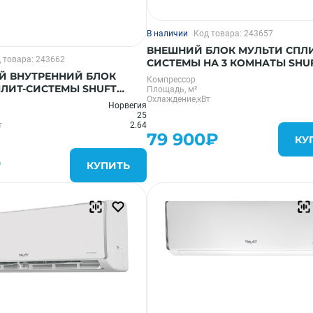
В наличии
Код товара: 243657
ВНЕШНИЙ БЛОК МУЛЬТИ СПЛИ
 товара: 243662
СИСТЕМЫ НА 3 КОМНАТЫ SHU
SFMO/I-21 FMI-3/N8
Й ВНУТРЕННИЙ БЛОК
Компрессор
ПЛИТ-СИСТЕМЫ SHUFT
Площадь, м²
Охлаждение,кВт
HB FMI/N8
Норвегия
25
т
2.64
79 900₽
КУ
₽
КУПИТЬ