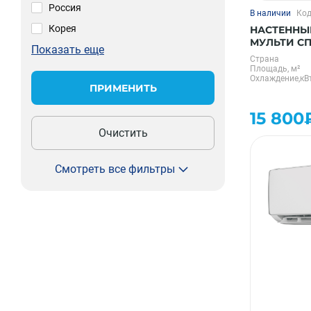
Россия
В наличии
Код
Корея
НАСТЕННЫ
МУЛЬТИ С
Показать еще
SFMS/I-12 H
Страна
Площадь, м²
Охлаждение,кВ
ПРИМЕНИТЬ
15 800
Очистить
Смотреть все фильтры