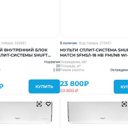
 товара: 243661
В наличии
Код товара: 275451
Й ВНУТРЕННИЙ БЛОК
МУЛЬТИ СПЛИТ-СИСТЕМА SHUF
ПЛИТ-СИСТЕМЫ SHUFT
MATCH SFMS/I-18 HB FMI/N8 WI-
HB FMI/N8
Норвегия
Охлаждение, кВт
20
Площадь, м²
т
2.05
Режим работы
Охлаждени
23 800₽
₽
КУПИТЬ
КУ
23 800 ₽