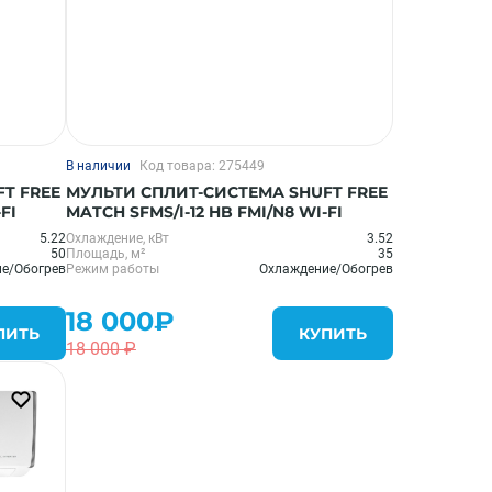
В наличии
Код товара: 275449
T FREE
МУЛЬТИ СПЛИТ-СИСТЕМА SHUFT FREE
FI
MATCH SFMS/I-12 HB FMI/N8 WI-FI
5.22
Охлаждение, кВт
3.52
50
Площадь, м²
35
е/Обогрев
Режим работы
Охлаждение/Обогрев
18 000₽
ПИТЬ
КУПИТЬ
18 000 ₽