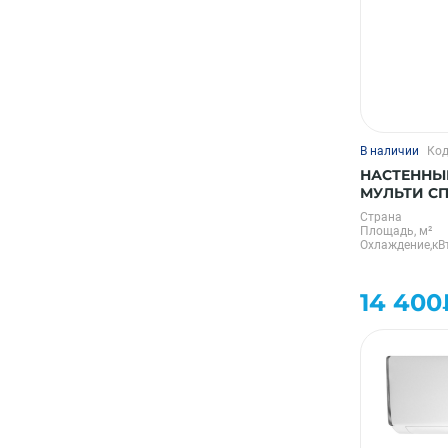
В наличии
Код
НАСТЕННЫ
МУЛЬТИ С
SFMS/I-07 
Страна
Площадь, м²
Охлаждение,кВ
14 400