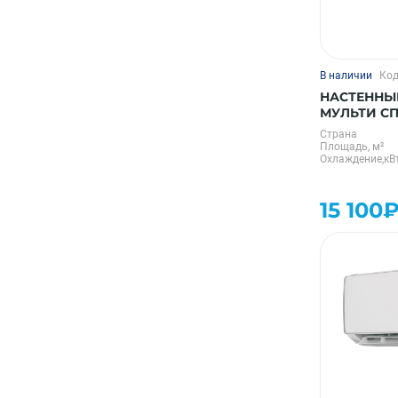
В наличии
Код
НАСТЕННЫ
МУЛЬТИ С
SFMS/I-09 
Страна
Площадь, м²
Охлаждение,кВ
15 100