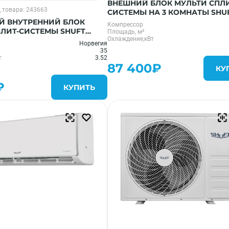
ВНЕШНИЙ БЛОК МУЛЬТИ СПЛИ
 товара: 243663
СИСТЕМЫ НА 3 КОМНАТЫ SHU
SFMO/I-27 FMI-3/N8
Й ВНУТРЕННИЙ БЛОК
Компрессор
ПЛИТ-СИСТЕМЫ SHUFT
Площадь, м²
Охлаждение,кВт
B FMI/N8
Норвегия
35
т
3.52
87 400₽
КУ
₽
КУПИТЬ