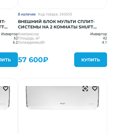
В наличии
Код товара: 243655
Т-
ВНЕШНИЙ БЛОК МУЛЬТИ СПЛИТ-
FT
СИСТЕМЫ НА 2 КОМНАТЫ SHUFT
SFMO/I-14 FMI-2/N8
Инвертор
Компрессор
Инвертор
62
Площадь, м²
42
6.2
Охлаждение,кВт
4.1
57 600₽
ПИТЬ
КУПИТЬ