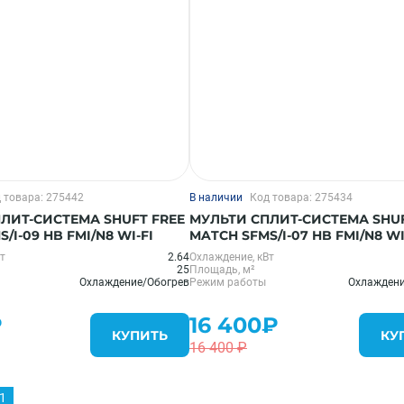
 товара: 275442
В наличии
Код товара: 275434
ЛИТ-СИСТЕМА SHUFT FREE
МУЛЬТИ СПЛИТ-СИСТЕМА SHUF
/I-09 HB FMI/N8 WI-FI
MATCH SFMS/I-07 HB FMI/N8 WI
т
2.64
Охлаждение, кВт
25
Площадь, м²
Охлаждение/Обогрев
Режим работы
Охлаждени
₽
16 400₽
КУПИТЬ
КУ
16 400 ₽
1