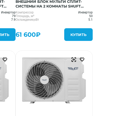
Т-
ВНЕШНИЙ БЛОК МУЛЬТИ СПЛИТ-
FT
СИСТЕМЫ НА 2 КОМНАТЫ SHUFT
SFMO/I-18 FMI-2/N8
Инвертор
Компрессор
Инвертор
79
Площадь, м²
50
7.9
Охлаждение,кВт
5.1
61 600₽
ПИТЬ
КУПИТЬ