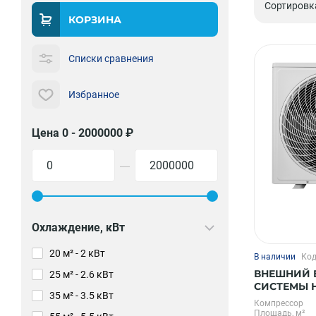
Сортировк
КОРЗИНА
Списки сравнения
Избранное
Цена 0 - 2000000 ₽
—
Охлаждение, кВт
20 м² - 2 кВт
В наличии
Код
ВНЕШНИЙ 
25 м² - 2.6 кВт
СИСТЕМЫ Н
35 м² - 3.5 кВт
SFMO/I-42 
Компрессор
Площадь, м²