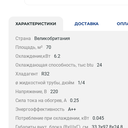
ХАРАКТЕРИСТИКИ
ДОСТАВКА
ОПЛ
Страна
Великобритания
Площадь, м²
70
Охлаждение,кВт
6.2
Охлаждающая способность, тыс btu
24
Хладагент
R32
ø жидкостной трубы, дюйм
1/4
Напряжение, В
220
Сила тока на обогрев, А
0.25
Энергоэффективность
A++
Потребление при охлаждении, кВт
0.045
Габариты внут. блока (ВхШхГ), см
33.3x97.8x24.8