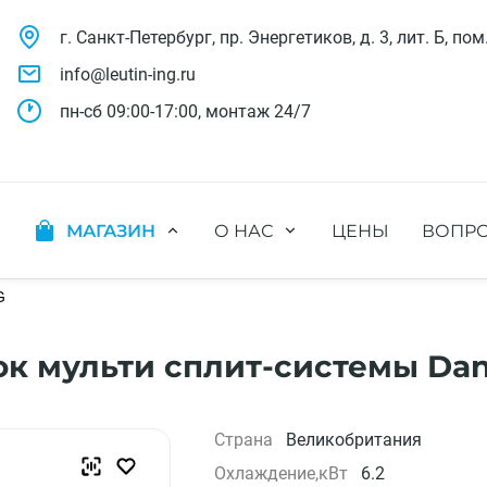
г. Санкт-Петербург, пр. Энергетиков, д. 3, лит. Б, пом
info@leutin-ing.ru
пн-сб 09:00-17:00, монтаж 24/7
МАГАЗИН
О НАС
ЦЕНЫ
ВОПРО
ляции
Мобильные кондиционеры
Выполненные проекты
яции
Настенные кондиционеры
G
Отзывы о нас
ионных систем
Мульти сплит-системы
Лицензии и СРО
х систем
Оконные кондиционеры
Сотрудники компании
ок мульти сплит-системы D
Кассетные кондиционеры
Наши бренды
Канальные кондиционеры
Полезное видео
Напольно-потолочные кондиционеры
Вакансии
Страна
Великобритания
Колонные кондиционеры
Охлаждение,кВт
6.2
Кондиционеры без наружного блока