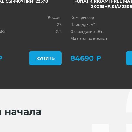
 CSI-M07HRN1 225781
FUNAI KIRIGAMI FREE MAT
2KG55HP.01/U 230
Россия
Компрессор
22
Площадь, м²
кВт
2.2
Охлаждение,кВт
Max кол-во комнат
₽
84690 ₽
КУПИТЬ
я начала