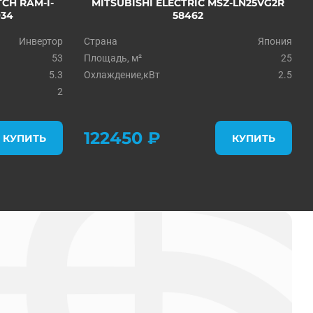
CH RAM-I-
MITSUBISHI ELECTRIC MSZ-LN25VG2R
934
58462
Инвертор
Страна
Япония
53
Площадь, м²
25
5.3
Охлаждение,кВт
2.5
2
122450 ₽
КУПИТЬ
КУПИТЬ