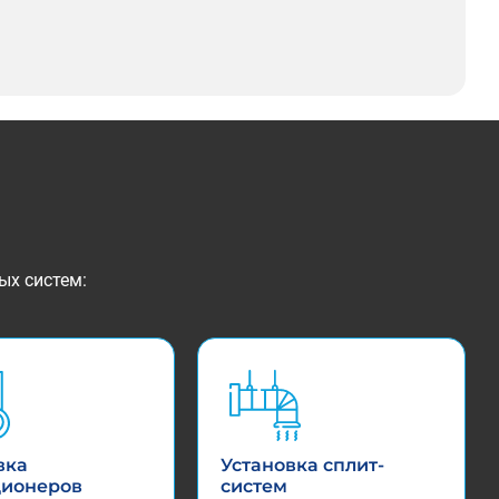
ых систем:
вка
Установка сплит-
ционеров
систем