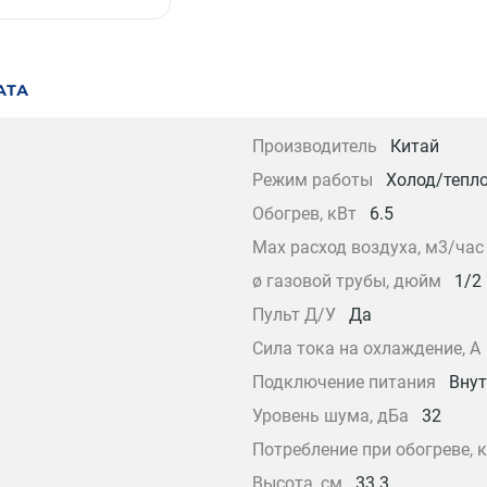
АТА
Производитель
Китай
Режим работы
Холод/тепл
Обогрев, кВт
6.5
Max расход воздуха, м3/час
ø газовой трубы, дюйм
1/2
Пульт Д/У
Да
Сила тока на охлаждение, А
Подключение питания
Внут
Уровень шума, дБа
32
Потребление при обогреве, 
Высота, см
33.3