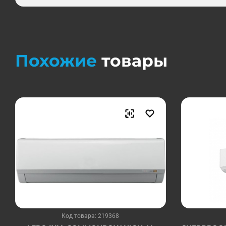
Похожие
товары
Код товара: 219368