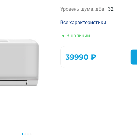
Компрессорно-конденсаторные блоки
Уровень шума, дБа
32
Крышные кондиционеры
Все характеристики
VRF системы
Фанкойлы
В наличии
Прецизионные кондиционеры
Чиллеры
Расходные материалы монтажа
39990 ₽
Инструменты монтажа
Аксессуары для кондиционеров