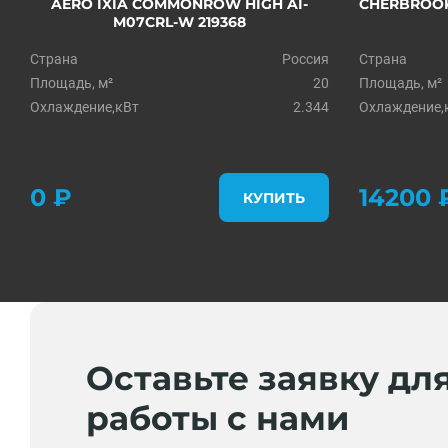
AERO IXIA COMMONROW HIGH AI-
CHERBROOKE
M07CRL-W 219368
Страна
Россия
Страна
Площадь, м²
20
Площадь, м²
Охлаждение,кВт
2.344
Охлаждение,
0 ₽
14200 
КУПИТЬ
Оставьте заявку дл
работы с нами