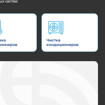
ых систем:
вка
Чистка
ционеров
кондиционеров