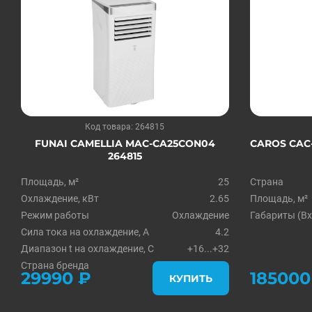
Код товара: 264815
FUNAI CAMELLIA MAC-CA25CON04
CAROS CAC-
264815
Площадь, м²
25
Страна
Охлаждение, кВт
2.65
Площадь, м²
Режим работы
Охлаждение
Габариты (Вх
Сила тока на охлаждение, А
4.2
Диапазон t на охлаждение, С
+16...+32
Страна бренда
Япония
29990 ₽
185000
КУПИТЬ