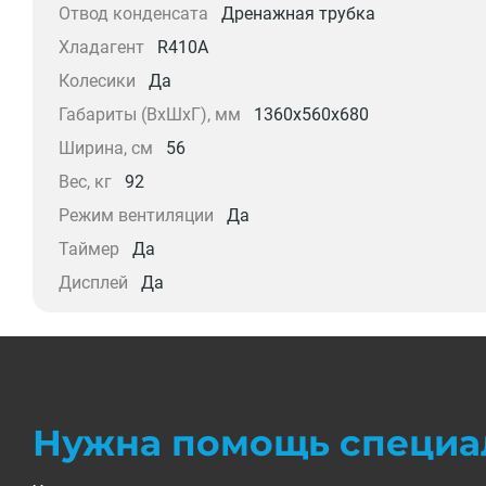
Отвод конденсата
Дренажная трубка
Хладагент
R410A
Колесики
Да
Габариты (ВхШхГ), мм
1360x560x680
Ширина, см
56
Вес, кг
92
Режим вентиляции
Да
Таймер
Да
Дисплей
Да
Нужна помощь специа