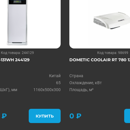
Код товара: 244129
Код товара: 98699
131WH 244129
DOMETIC COOLAIR RT 780 1
Китай
Страна
65
Охлаждение, кВт
ШхГ), мм
1160x500x300
Площадь, м²
 ₽
0 ₽
КУПИТЬ