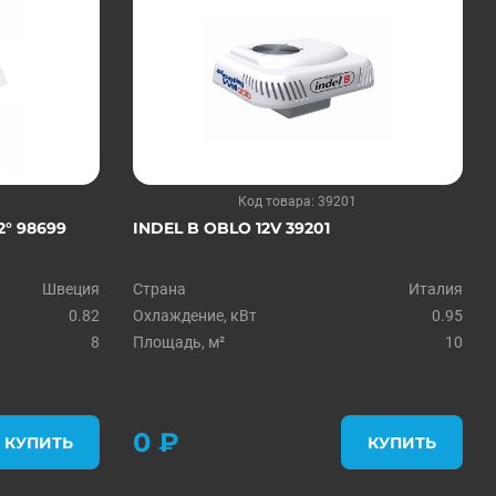
Код товара: 39201
2° 98699
INDEL B OBLO 12V 39201
Швеция
Страна
Италия
0.82
Охлаждение, кВт
0.95
8
Площадь, м²
10
0 ₽
КУПИТЬ
КУПИТЬ