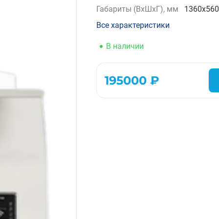
Габариты (ВхШхГ), мм
1360x560
Компрессорно-конденсаторные блоки
Крышные кондиционеры
Все характеристики
VRF системы
В наличии
Фанкойлы
Прецизионные кондиционеры
Чиллеры
195000 ₽
Расходные материалы монтажа
Инструменты монтажа
Аксессуары для кондиционеров