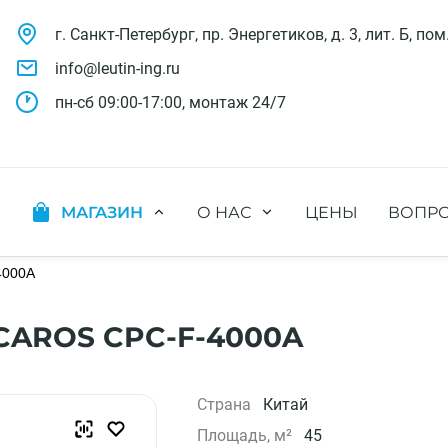
г. Санкт-Петербург, пр. Энергетиков, д. 3, лит. Б, пом
info@leutin-ing.ru
пн-сб 09:00-17:00, монтаж 24/7
МАГАЗИН
О НАС
ЦЕНЫ
ВОПРО
ляции
Мобильные кондиционеры
Выполненные проекты
яции
Настенные кондиционеры
4000A
Отзывы о нас
ионных систем
Мульти сплит-системы
Лицензии и СРО
х систем
Оконные кондиционеры
Сотрудники компании
CAROS CPC-F-4000A
Кассетные кондиционеры
Наши бренды
Канальные кондиционеры
Полезное видео
Напольно-потолочные кондиционеры
Вакансии
Страна
Китай
Колонные кондиционеры
Площадь, м²
45
Кондиционеры без наружного блока