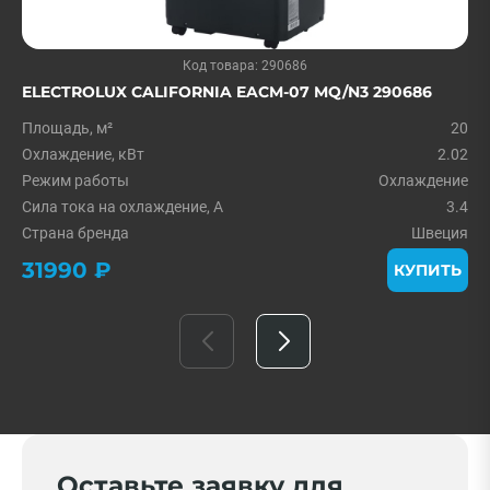
Код товара: 290686
ELECTROLUX CALIFORNIA EACM-07 MQ/N3 290686
Площадь, м²
20
Охлаждение, кВт
2.02
Режим работы
Охлаждение
Сила тока на охлаждение, А
3.4
Страна бренда
Швеция
31990 ₽
КУПИТЬ
Оставьте заявку для