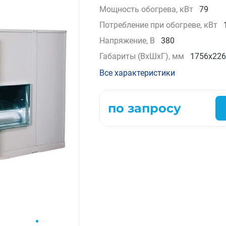
Мощность обогрева, кВт
79
Компрессорно-конденсаторные блоки
Потребление при обогреве, кВт
Крышные кондиционеры
VRF системы
Напряжение, В
380
Фанкойлы
Габариты (ВхШхГ), мм
1756х226
Прецизионные кондиционеры
Все характеристики
Чиллеры
Расходные материалы монтажа
Инструменты монтажа
по запросу
Аксессуары для кондиционеров