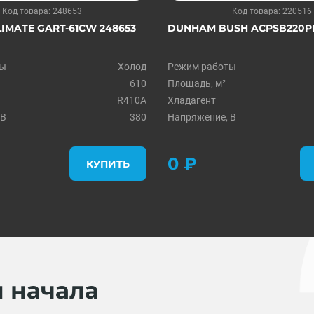
Код товара: 248653
Код товара: 220516
IMATE GART-61CW 248653
DUNHAM BUSH ACPSB220PH
ты
Холод
Режим работы
610
Площадь, м²
R410A
Хладагент
 В
380
Напряжение, В
0 ₽
КУПИТЬ
я начала