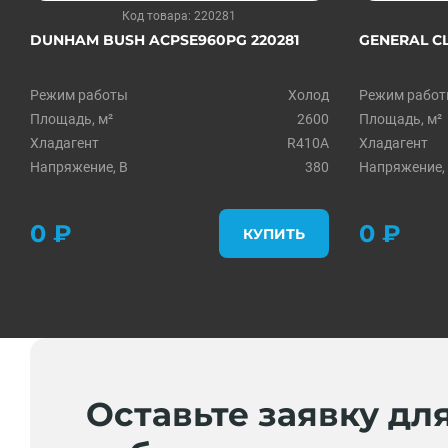
Код товара: 220281
DUNHAM BUSH ACPSE960PG 220281
GENERAL CL
Режим работы
Холод
Режим рабо
Площадь, м²
2600
Площадь, м²
Хладагент
R410A
Хладагент
Напряжение, В
380
Напряжение,
0 ₽
0 ₽
КУПИТЬ
Оставьте заявку дл