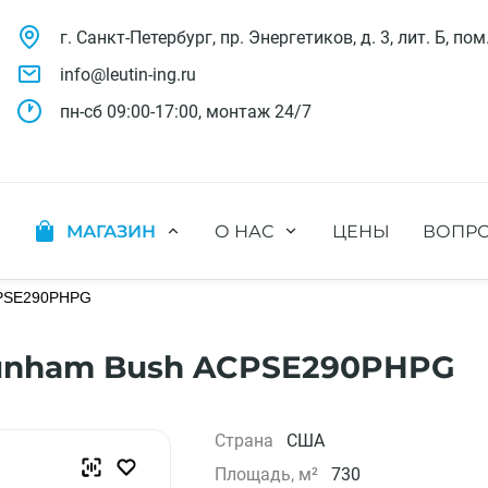
г. Санкт-Петербург, пр. Энергетиков, д. 3, лит. Б, пом
info@leutin-ing.ru
пн-сб 09:00-17:00, монтаж 24/7
МАГАЗИН
О НАС
ЦЕНЫ
ВОПРО
ляции
Мобильные кондиционеры
Выполненные проекты
яции
Настенные кондиционеры
PSE290PHPG
Отзывы о нас
ионных систем
Мульти сплит-системы
Лицензии и СРО
х систем
Оконные кондиционеры
Сотрудники компании
nham Bush ACPSE290PHPG
Кассетные кондиционеры
Наши бренды
Канальные кондиционеры
Полезное видео
Напольно-потолочные кондиционеры
Вакансии
Страна
США
Колонные кондиционеры
Площадь, м²
730
Кондиционеры без наружного блока