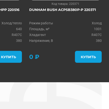
Код товара: 220371
PP 220516
DUNHAM BUSH ACPSB380P-P 220371
Холод/тепло
Режим работы
Холод
640
Площадь, м²
1001
R407C
Хладагент
R407C
380
Напряжение, В
380
0 ₽
КУПИТЬ
КУПИТЬ