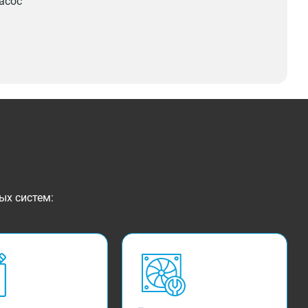
асос
ых систем: