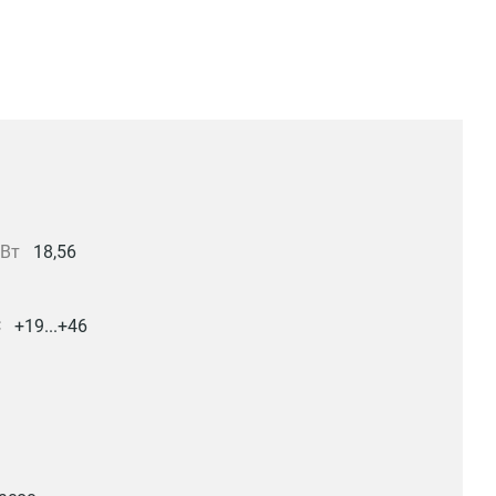
кВт
18,56
С
+19...+46