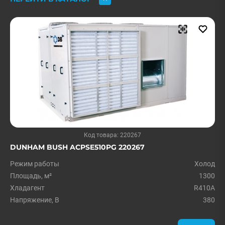
Код товара: 220267
DUNHAM BUSH ACPSE510PG 220267
Режим работы
Холод
Площадь, м²
1300
Хладагент
R410A
Напряжение, В
380