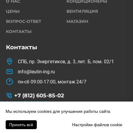
О НАС
КОНДИЦИОНЕРЫ
ЦЕНЫ
ВЕНТИЛЯЦИЯ
ВОПРОС-ОТВЕТ
МАГАЗИН
КОНТАКТЫ
Контакты
СПБ, пр. Энергетиков, д. 3, лит. Б, пом. 02/1
info@leutin-ing.ru
пн-сб 09:00-17:00, монтаж 24/7
+7 (812) 605-85-02
ЗАКАЗАТЬ ЗВОНОК
© Copyright 2022-2026. All Rights Reserved.
Мы используем cookies для улучшения работы сайта
На сайте используются изображения с freepik.com
Принять всё
Настройки файлов cookie
Заказать звонок
Позвонить