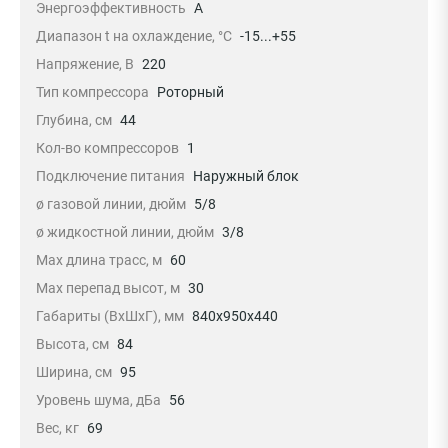
Энергоэффективность
A
Диапазон t на охлаждение, °С
-15...+55
Напряжение, В
220
Тип компрессора
Роторный
Глубина, см
44
Кол-во компрессоров
1
Подключение питания
Наружный блок
ø газовой линии, дюйм
5/8
ø жидкостной линии, дюйм
3/8
Max длина трасс, м
60
Max перепад высот, м
30
Габариты (ВхШхГ), мм
840x950x440
Высота, см
84
Ширина, см
95
Уровень шума, дБа
56
Вес, кг
69