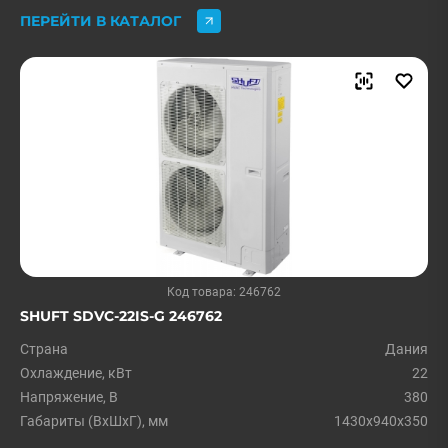
ПЕРЕЙТИ В КАТАЛОГ
Код товара: 246762
SHUFT SDVC-22IS-G 246762
Страна
Дания
Охлаждение, кВт
22
Напряжение, В
380
Габариты (ВхШхГ), мм
1430x940x350