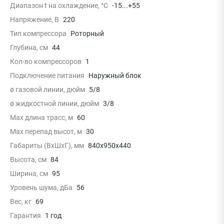
Диапазон t на охлаждение, °С
-15...+55
Напряжение, В
220
Тип компрессора
Роторный
Глубина, см
44
Кол-во компрессоров
1
Подключение питания
Наружный блок
ø газовой линии, дюйм
5/8
ø жидкостной линии, дюйм
3/8
Max длина трасс, м
60
Max перепад высот, м
30
Габариты (ВхШхГ), мм
840x950x440
Высота, см
84
Ширина, см
95
Уровень шума, дБа
56
Вес, кг
69
Гарантия
1 год