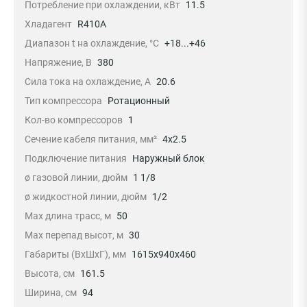
Потребление при охлаждении, кВт
11.5
Хладагент
R410A
Диапазон t на охлаждение, °С
+18...+46
Напряжение, В
380
Сила тока на охлаждение, А
20.6
Тип компрессора
Ротационный
Кол-во компрессоров
1
Сечение кабеля питания, мм²
4x2.5
Подключение питания
Наружный блок
ø газовой линии, дюйм
1 1/8
ø жидкостной линии, дюйм
1/2
Max длина трасс, м
50
Max перепад высот, м
30
Габариты (ВхШхГ), мм
1615x940x460
Высота, см
161.5
Ширина, см
94