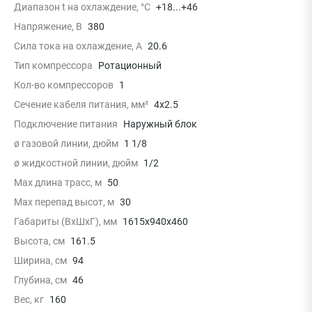
Диапазон t на охлаждение, °С
+18...+46
Напряжение, В
380
Сила тока на охлаждение, А
20.6
Тип компрессора
Ротационный
Кол-во компрессоров
1
Сечение кабеля питания, мм²
4x2.5
Подключение питания
Наружный блок
ø газовой линии, дюйм
1 1/8
ø жидкостной линии, дюйм
1/2
Max длина трасс, м
50
Max перепад высот, м
30
Габариты (ВхШхГ), мм
1615x940x460
Высота, см
161.5
Ширина, см
94
Глубина, см
46
Вес, кг
160