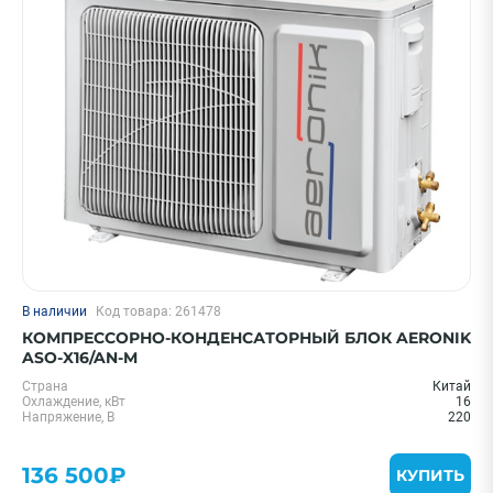
Цена 0 - 2000000 ₽
—
Бренд
В наличии
Код товара: 261478
Royal Clima
КОМПРЕССОРНО-КОНДЕНСАТОРНЫЙ БЛОК AERONIK
Shuft
ASO-X16/AN-M
Electrolux
Страна
Китай
Охлаждение, кВт
16
Midea
Напряжение, В
220
General Climate
136 500₽
Показать еще
КУПИТЬ