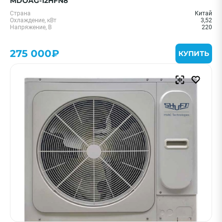
MDOAG-12HFN8
Страна
Китай
Охлаждение, кВт
3,52
Напряжение, В
220
275 000₽
КУПИТЬ