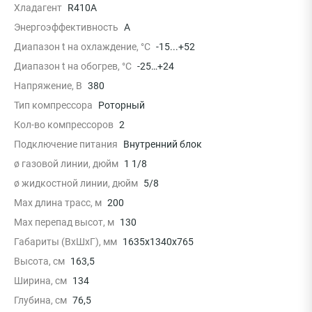
Хладагент
R410A
Энергоэффективность
A
Диапазон t на охлаждение, °С
-15...+52
Диапазон t на обогрев, °С
-25…+24
Напряжение, В
380
Тип компрессора
Роторный
Кол-во компрессоров
2
Подключение питания
Внутренний блок
ø газовой линии, дюйм
1 1/8
ø жидкостной линии, дюйм
5/8
Max длина трасс, м
200
Max перепад высот, м
130
Габариты (ВхШхГ), мм
1635х1340х765
Высота, см
163,5
Ширина, см
134
Глубина, см
76,5