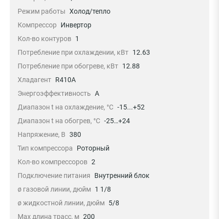
Режим работы
Холод/тепло
Компрессор
Инвертор
Кол-во контуров
1
Потребление при охлаждении, кВт
12.63
Потребление при обогреве, кВт
12.88
Хладагент
R410A
Энергоэффективность
A
Диапазон t на охлаждение, °С
-15...+52
Диапазон t на обогрев, °С
-25…+24
Напряжение, В
380
Тип компрессора
Роторный
Кол-во компрессоров
2
Подключение питания
Внутренний блок
ø газовой линии, дюйм
1 1/8
ø жидкостной линии, дюйм
5/8
Max длина трасс, м
200