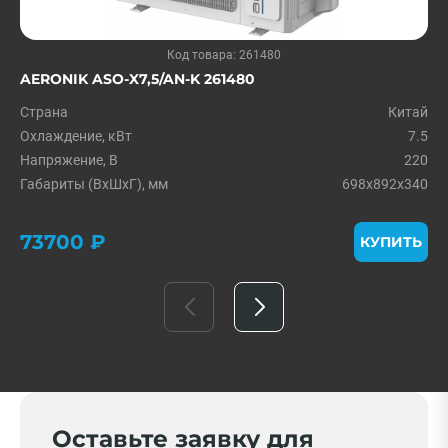
Код товара: 261480
AERONIK ASO-X7,5/AN-K 261480
Страна
Китай
Охлаждение, кВт
7.5
Напряжение, В
220
Габариты (ВхШхГ), мм
698x892x340
73700 ₽
КУПИТЬ
Оставьте заявку для