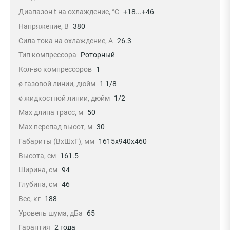
Диапазон t на охлаждение, °С
+18...+46
Напряжение, В
380
Сила тока на охлаждение, А
26.3
Тип компрессора
Роторный
Кол-во компрессоров
1
ø газовой линии, дюйм
1 1/8
ø жидкостной линии, дюйм
1/2
Max длина трасс, м
50
Max перепад высот, м
30
Габариты (ВхШхГ), мм
1615x940x460
Высота, см
161.5
Ширина, см
94
Глубина, см
46
Вес, кг
188
Уровень шума, дБа
65
Гарантия
2 года