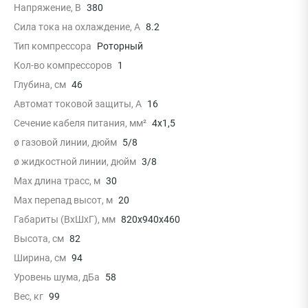
Напряжение, В
380
Сила тока на охлаждение, А
8.2
Тип компрессора
Роторный
Кол-во компрессоров
1
Глубина, см
46
Автомат токовой защиты, A
16
Сечение кабеля питания, мм²
4x1,5
ø газовой линии, дюйм
5/8
ø жидкостной линии, дюйм
3/8
Max длина трасс, м
30
Max перепад высот, м
20
Габариты (ВхШхГ), мм
820x940x460
Высота, см
82
Ширина, см
94
Уровень шума, дБа
58
Вес, кг
99