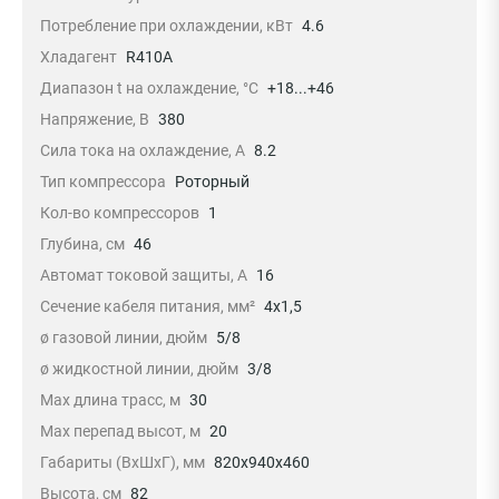
Потребление при охлаждении, кВт
4.6
Хладагент
R410A
Диапазон t на охлаждение, °С
+18...+46
Напряжение, В
380
Сила тока на охлаждение, А
8.2
Тип компрессора
Роторный
Кол-во компрессоров
1
Глубина, см
46
Автомат токовой защиты, A
16
Сечение кабеля питания, мм²
4x1,5
ø газовой линии, дюйм
5/8
ø жидкостной линии, дюйм
3/8
Max длина трасс, м
30
Max перепад высот, м
20
Габариты (ВхШхГ), мм
820x940x460
Высота, см
82